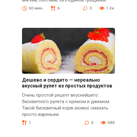
мягкий, плотный, без единой трещинки.
60 мин.
6
0
1.3к.
Дешево и сердито — нереально
вкусный рулет из простых продуктов
Очень простой рецепт вкуснейшего
бисквитного рулета с кремом и джемом.
Такой бисквитный корж можно смазать
просто вареньем
1
0
686