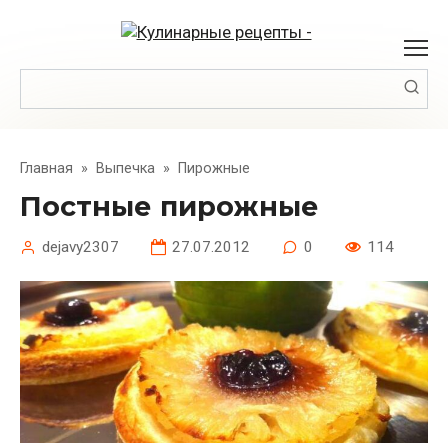
Перейти
к
контенту
Поиск:
Главная
»
Выпечка
»
Пирожные
Постные пирожные
dejavy2307
27.07.2012
0
114