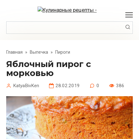
Перейти
к
контенту
Поиск:
Главная
»
Выпечка
»
Пироги
Яблочный пирог с
морковью
KatyaBivKen
28.02.2019
0
386