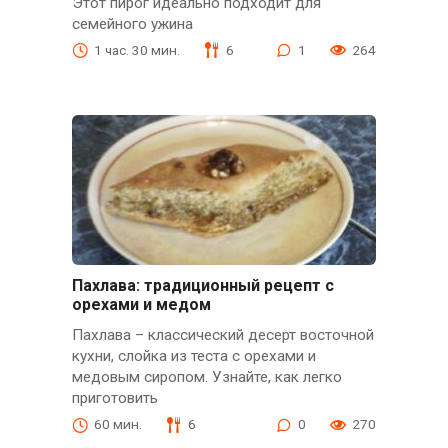
Этот пирог идеально подходит для
семейного ужина
1 час. 30 мин.
6
1
264
Пахлава: традиционный рецепт с
орехами и медом
Пахлава – классический десерт восточной
кухни, слойка из теста с орехами и
медовым сиропом. Узнайте, как легко
приготовить
60 мин.
6
0
270