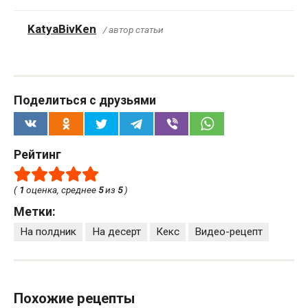
KatyaBivKen
/ автор статьи
Поделиться с друзьями
Рейтинг
(
1
оценка, среднее
5
из
5
)
Метки:
На полдник
На десерт
Кекс
Видео-рецепт
Похожие рецепты