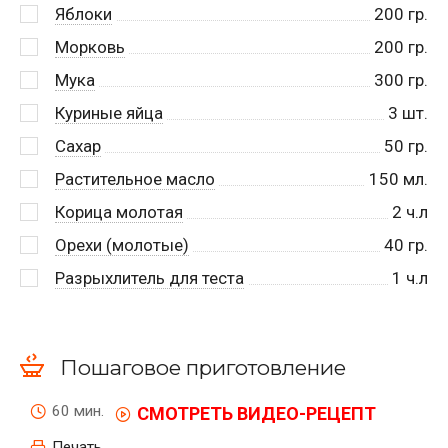
Яблоки
200
гр.
Морковь
200
гр.
Мука
300
гр.
Куриные яйца
3
шт.
Сахар
50
гр.
Растительное масло
150
мл.
Корица молотая
2
ч.л
Орехи (молотые)
40
гр.
Разрыхлитель для теста
1
ч.л
Пошаговое приготовление
60 мин.
СМОТРЕТЬ ВИДЕО-РЕЦЕПТ
Печать