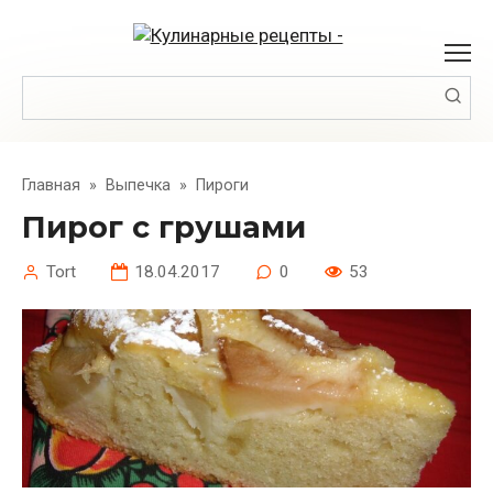
Перейти
к
контенту
Поиск:
Главная
»
Выпечка
»
Пироги
Пирог с грушами
Tort
18.04.2017
0
53