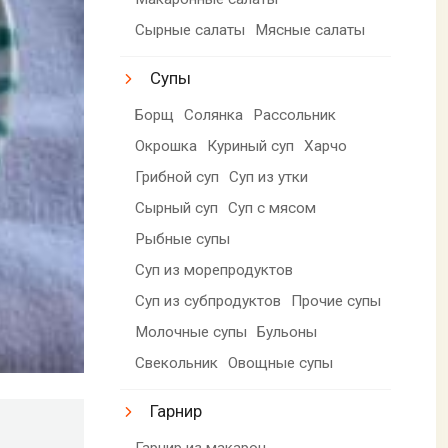
Сырные салаты
Мясные салаты
Супы
Борщ
Солянка
Рассольник
Окрошка
Куриный суп
Харчо
Грибной суп
Суп из утки
Сырный суп
Суп с мясом
Рыбные супы
Суп из морепродуктов
Суп из субпродуктов
Прочие супы
Молочные супы
Бульоны
Свекольник
Овощные супы
Гарнир
Гарнир из макарон