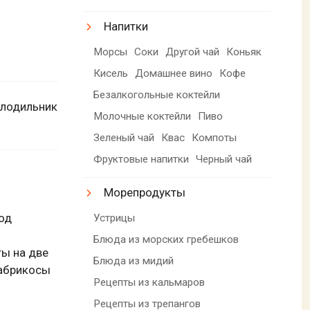
Напитки
Морсы
Соки
Другой чай
Коньяк
Кисель
Домашнее вино
Кофе
Безалкогольные коктейли
олодильник
Молочные коктейли
Пиво
Зеленый чай
Квас
Компоты
Фруктовые напитки
Черный чай
Морепродукты
од
Устрицы
Блюда из морских гребешков
ы на две
Блюда из мидий
 абрикосы
Рецепты из кальмаров
Рецепты из трепангов