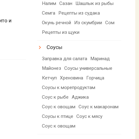
Налим
Сазан
Шашлык из рыбы
Семга
Рецепты из судака
ито и
Окунь речной
Из скумбрии
Сом
Рецепты из щуки
Соусы
Заправка для салата
Маринад
Майонез
Соусы универсальные
Кетчуп
Хреновина
Горчица
Соусы к морепродуктам
Соус к рыбе
Аджика
Соус к овощам
Соус к макаронам
Соусы к птице
Соус к мясу
Соус к овощам