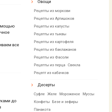
Овощи
Рецепты из моркови
Рецепты из Артишоков
помощью
Рецепты из капусты
очное
Рецепты из тыквы
Рецепты из картофеля
иваем все
Рецепты из баклажанов
Рецепты из Фасоли
Рецепты из перца
Свекла
Рецепт из кабачков
Десерты
Суфле
Желе
Мороженое
Муссы
уками до
Конфеты
Безе и зефиры
з
Панакота