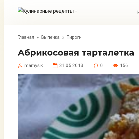
Перейти
к
контенту
Главная
»
Выпечка
»
Пироги
Абрикосовая тарталетка
mamysik
31.05.2013
0
156