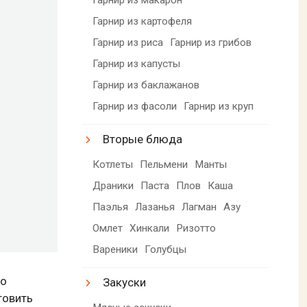
Гарнир из картофеля
Гарнир из риса
Гарнир из грибов
Гарнир из капусты
Гарнир из баклажанов
Гарнир из фасоли
Гарнир из круп
Вторые блюда
Котлеты
Пельмени
Манты
Драники
Паста
Плов
Каша
Паэлья
Лазанья
Лагман
Азу
Омлет
Хинкали
Ризотто
Вареники
Голубцы
но
Закуски
товить