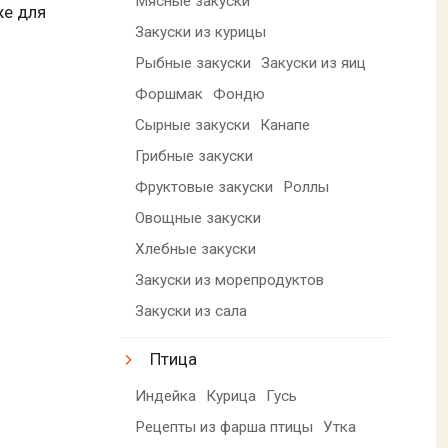
Мясные закуски
же для
Закуски из курицы
Рыбные закуски
Закуски из яиц
Форшмак
Фондю
Сырные закуски
Канапе
Грибные закуски
Фруктовые закуски
Роллы
Овощные закуски
Хлебные закуски
Закуски из морепродуктов
Закуски из сала
Птица
Индейка
Курица
Гусь
Рецепты из фарша птицы
Утка