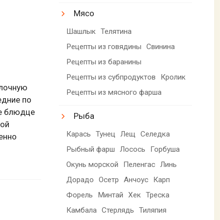
Мясо
Шашлык
Телятина
Рецепты из говядины
Свинина
Рецепты из баранины
Рецепты из субпродуктов
Кролик
елочную
Рецепты из мясного фарша
едние по
ое блюдце
Рыба
ной
Карась
Тунец
Лещ
Селедка
енно
Рыбный фарш
Лосось
Горбуша
Окунь морской
Пеленгас
Линь
Дорадо
Осетр
Анчоус
Карп
Форель
Минтай
Хек
Треска
Камбала
Стерлядь
Тиляпия