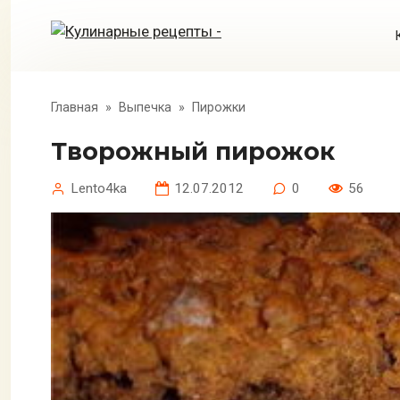
Перейти
к
контенту
Главная
»
Выпечка
»
Пирожки
Творожный пирожок
Lento4ka
12.07.2012
0
56