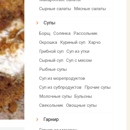
Сырные салаты
Мясные салаты
Супы
Борщ
Солянка
Рассольник
Окрошка
Куриный суп
Харчо
Грибной суп
Суп из утки
Сырный суп
Суп с мясом
Рыбные супы
Суп из морепродуктов
Суп из субпродуктов
Прочие супы
Молочные супы
Бульоны
Свекольник
Овощные супы
Гарнир
Гарнир из макарон