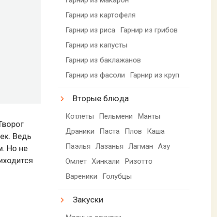
Гарнир из картофеля
Гарнир из риса
Гарнир из грибов
Гарнир из капусты
Гарнир из баклажанов
Гарнир из фасоли
Гарнир из круп
Вторые блюда
Котлеты
Пельмени
Манты
Творог
Драники
Паста
Плов
Каша
ек. Ведь
Паэлья
Лазанья
Лагман
Азу
. Но не
риходится
Омлет
Хинкали
Ризотто
Вареники
Голубцы
Закуски