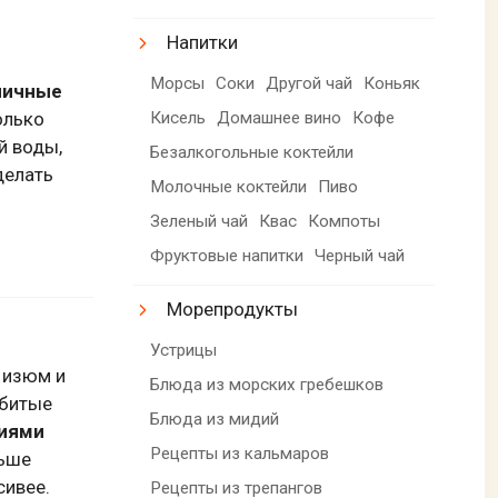
Напитки
Морсы
Соки
Другой чай
Коньяк
яичные
Кисель
Домашнее вино
Кофе
олько
й воды,
Безалкогольные коктейли
делать
Молочные коктейли
Пиво
Зеленый чай
Квас
Компоты
Фруктовые напитки
Черный чай
Морепродукты
Устрицы
 изюм и
Блюда из морских гребешков
збитые
Блюда из мидий
иями
Рецепты из кальмаров
льше
сивее.
Рецепты из трепангов