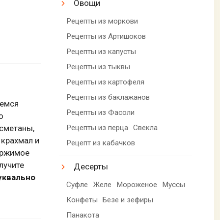
Овощи
Рецепты из моркови
Рецепты из Артишоков
Рецепты из капусты
Рецепты из тыквы
Рецепты из картофеля
Рецепты из баклажанов
мемся
Рецепты из Фасоли
о
Рецепты из перца
Свекла
 сметаны,
 крахмал и
Рецепт из кабачков
ержимое
лучите
Десерты
уквально
Суфле
Желе
Мороженое
Муссы
Конфеты
Безе и зефиры
Панакота