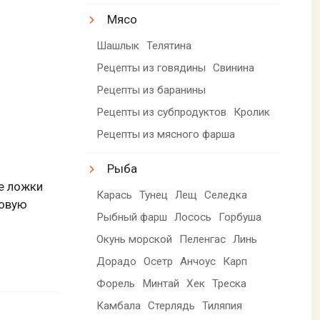
Мясо
Шашлык
Телятина
Рецепты из говядины
Свинина
Рецепты из баранины
Рецепты из субпродуктов
Кролик
Рецепты из мясного фарша
Рыба
ые ложки
Карась
Тунец
Лещ
Селедка
ловую
Рыбный фарш
Лосось
Горбуша
Окунь морской
Пеленгас
Линь
Дорадо
Осетр
Анчоус
Карп
Форель
Минтай
Хек
Треска
Камбала
Стерлядь
Тиляпия