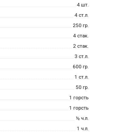
4
шт.
4
ст.л.
250
гр.
4
стак.
2
стак.
3
ст.л.
600
гр.
1
ст.л.
50
гр.
1
горсть
1
горсть
½
ч.л.
1
ч.л.