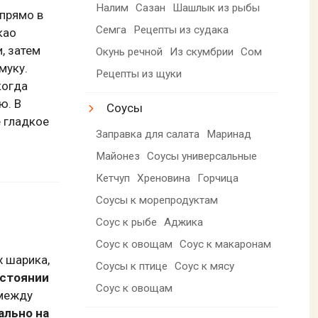
Налим
Сазан
Шашлык из рыбы
прямо в
Семга
Рецепты из судака
као
, затем
Окунь речной
Из скумбрии
Сом
муку.
Рецепты из щуки
когда
ю. В
Соусы
е гладкое
Заправка для салата
Маринад
Майонез
Соусы универсальные
Кетчуп
Хреновина
Горчица
Соусы к морепродуктам
Соус к рыбе
Аджика
Соус к овощам
Соус к макаронам
х шарика,
Соусы к птице
Соус к мясу
сстоянии
Соус к овощам
 между
ально на