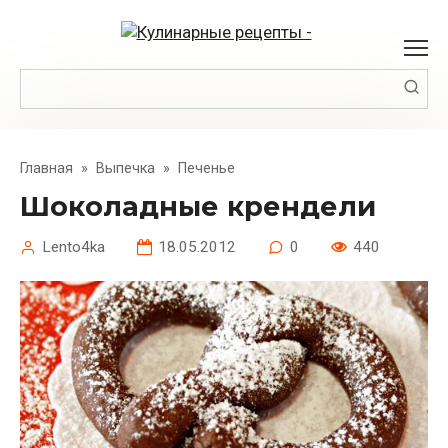
Перейти
к
контенту
Поиск:
Главная
»
Выпечка
»
Печенье
Шоколадные крендели
Lento4ka
18.05.2012
0
440