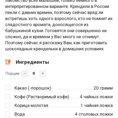
лакомство всех малышей, только немного в
интерпретированном варианте. Крендели в России
пекли с давних времен, поэтому сейчас вряд ли
встретишь хоть одного взрослого, кто не помнит их
сладостного аромата, доносящегося из
бабушкиной кухни. Готовятся они совершенно не
сложно, да и времени у Вас много не отнимут.
Поэтому сейчас я расскажу Вам, как приготовить
шоколадные крендельки в домашних условиях.
Ингредиенты
Порции:
–
+
Какао (-порошок)
20
грамм
Кофе (Растворимый кофе)
4
чайных ложки
Корица молотая
1
чайная ложка
Вода
4
столовых ложки