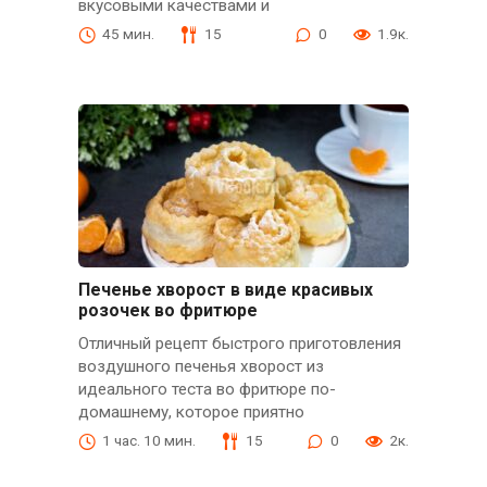
вкусовыми качествами и
45 мин.
15
0
1.9к.
Печенье хворост в виде красивых
розочек во фритюре
Отличный рецепт быстрого приготовления
воздушного печенья хворост из
идеального теста во фритюре по-
домашнему, которое приятно
1 час. 10 мин.
15
0
2к.