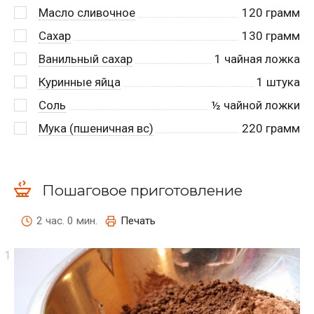
Масло сливочное
120
грамм
Сахар
130
грамм
Ванильный сахар
1
чайная ложка
Куринные яйца
1
штука
Соль
½
чайной ложки
Мука (пшеничная вс)
220
грамм
Пошаговое приготовление
2 час. 0 мин.
Печать