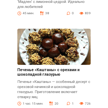
‘Мадлен’ с лимонной цедрой. Идеально
для любителей
45 мин.
38
0
839
Печенье «Каштаны» с орехами и
шоколадной глазурью
Печенье «Каштаны» — особенный десерт с
ореховой начинкой и шоколадной
глазурью. Приготовление включает
отварку яиц
1 час. 15 мин.
20
1
726