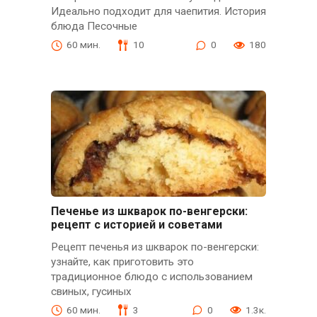
Идеально подходит для чаепития. История
блюда Песочные
60 мин.
10
0
180
Печенье из шкварок по-венгерски:
рецепт с историей и советами
Рецепт печенья из шкварок по-венгерски:
узнайте, как приготовить это
традиционное блюдо с использованием
свиных, гусиных
60 мин.
3
0
1.3к.