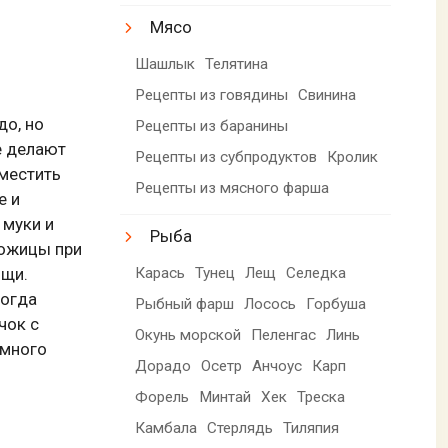
Мясо
Шашлык
Телятина
Рецепты из говядины
Свинина
до, но
Рецепты из баранины
е делают
Рецепты из субпродуктов
Кролик
вместить
Рецепты из мясного фарша
е и
 муки и
Рыба
кожицы при
Карась
Тунец
Лещ
Селедка
ощи.
тогда
Рыбный фарш
Лосось
Горбуша
чок с
Окунь морской
Пеленгас
Линь
емного
Дорадо
Осетр
Анчоус
Карп
Форель
Минтай
Хек
Треска
Камбала
Стерлядь
Тиляпия