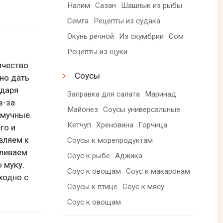
Налим
Сазан
Шашлык из рыбы
Семга
Рецепты из судака
Окунь речной
Из скумбрии
Сом
Рецепты из щуки
ичество
Соусы
но дать
одаря
Заправка для салата
Маринад
з-за
Майонез
Соусы универсальные
 мучные.
Кетчуп
Хреновина
Горчица
го и
вляем к
Соусы к морепродуктам
вливаем
Соус к рыбе
Аджика
 муку.
Соус к овощам
Соус к макаронам
ходно с
Соусы к птице
Соус к мясу
Соус к овощам