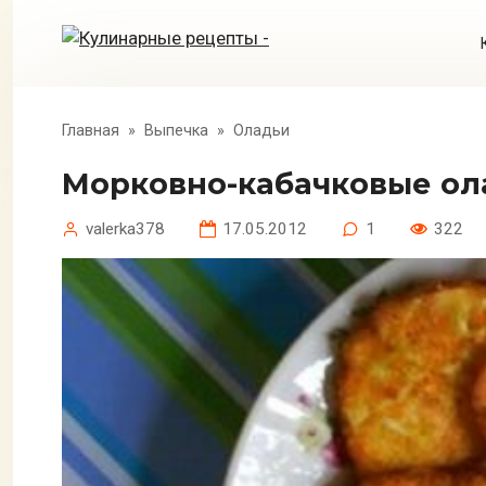
Перейти
к
контенту
Главная
»
Выпечка
»
Оладьи
Морковно-кабачковые о
valerka378
17.05.2012
1
322