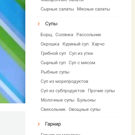
Сырные салаты
Мясные салаты
Супы
Борщ
Солянка
Рассольник
Окрошка
Куриный суп
Харчо
Грибной суп
Суп из утки
Сырный суп
Суп с мясом
Рыбные супы
Суп из морепродуктов
Суп из субпродуктов
Прочие супы
Молочные супы
Бульоны
Свекольник
Овощные супы
Гарнир
Гарнир из макарон