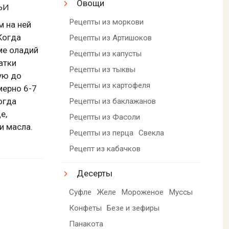
Овощи
ьи
Рецепты из моркови
м на ней
Когда
Рецепты из Артишоков
ме оладий
Рецепты из капусты
атки
Рецепты из тыквы
ую до
Рецепты из картофеля
мерно 6-7
огда
Рецепты из баклажанов
е,
Рецепты из Фасоли
и масла.
Рецепты из перца
Свекла
Рецепт из кабачков
Десерты
Суфле
Желе
Мороженое
Муссы
Конфеты
Безе и зефиры
Панакота