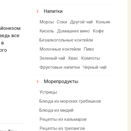
Напитки
Морсы
Соки
Другой чай
Коньяк
айонезом.
Кисель
Домашнее вино
Кофе
 ведь все
Безалкогольные коктейли
 в
Молочные коктейли
Пиво
ого
Зеленый чай
Квас
Компоты
Фруктовые напитки
Черный чай
Морепродукты
Устрицы
Блюда из морских гребешков
Блюда из мидий
Рецепты из кальмаров
Рецепты из трепангов