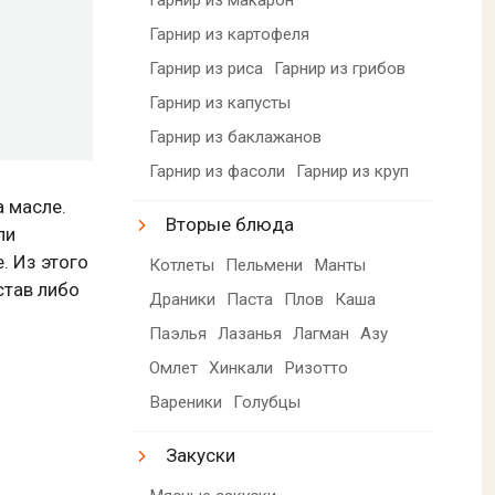
Гарнир из картофеля
Гарнир из риса
Гарнир из грибов
Гарнир из капусты
Гарнир из баклажанов
Гарнир из фасоли
Гарнир из круп
а масле.
Вторые блюда
ли
. Из этого
Котлеты
Пельмени
Манты
став либо
Драники
Паста
Плов
Каша
Паэлья
Лазанья
Лагман
Азу
Омлет
Хинкали
Ризотто
Вареники
Голубцы
Закуски