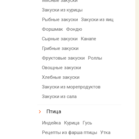
Мясные закуски
Закуски из курицы
Рыбные закуски
Закуски из яиц
Форшмак
Фондю
Сырные закуски
Канапе
Грибные закуски
Фруктовые закуски
Роллы
Овощные закуски
Хлебные закуски
Закуски из морепродуктов
Закуски из сала
Птица
Индейка
Курица
Гусь
Рецепты из фарша птицы
Утка