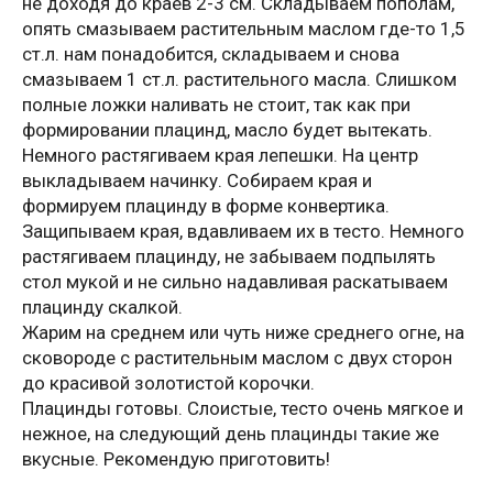
не доходя до краев 2-3 см. Складываем пополам,
опять смазываем растительным маслом где-то 1,5
ст.л. нам понадобится, складываем и снова
смазываем 1 ст.л. растительного масла. Слишком
полные ложки наливать не стоит, так как при
формировании плацинд, масло будет вытекать.
Немного растягиваем края лепешки. На центр
выкладываем начинку. Собираем края и
формируем плацинду в форме конвертика.
Защипываем края, вдавливаем их в тесто. Немного
растягиваем плацинду, не забываем подпылять
стол мукой и не сильно надавливая раскатываем
плацинду скалкой.
Жарим на среднем или чуть ниже среднего огне, на
сковороде с растительным маслом с двух сторон
до красивой золотистой корочки.
Плацинды готовы. Слоистые, тесто очень мягкое и
нежное, на следующий день плацинды такие же
вкусные. Рекомендую приготовить!