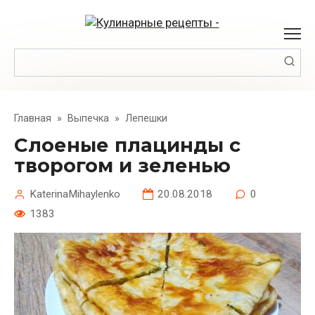
Перейти
к
контенту
Поиск:
Главная
»
Выпечка
»
Лепешки
Слоеные плацинды с
творогом и зеленью
KaterinaMihaylenko
20.08.2018
0
1383