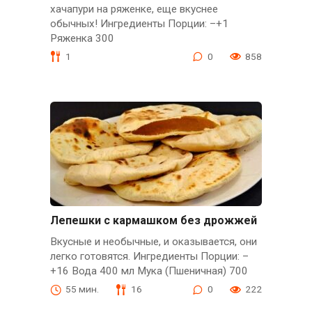
хачапури на ряженке, еще вкуснее
обычных! Ингредиенты Порции: –+1
Ряженка 300
1
0
858
Лепешки с кармашком без дрожжей
Вкусные и необычные, и оказывается, они
легко готовятся. Ингредиенты Порции: –
+16 Вода 400 мл Мука (Пшеничная) 700
55 мин.
16
0
222