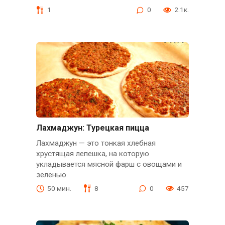
1
0
2.1к.
Лахмаджун: Турецкая пицца
Лахмаджун — это тонкая хлебная
хрустящая лепешка, на которую
укладывается мясной фарш с овощами и
зеленью.
50 мин.
8
0
457