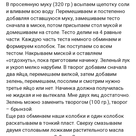
В просеянную муку (320 гр.) всыпаем щепотку соли
и вливаем всю воду. Перемешиваем и постепенно
добавляя оставшуюся муку, замешиваем тесто
сначала в миске, потом присыпаем стол мукой и
домешиваем на столе. Тесто делим на 4 равные
части. Каждую часть теста немного обминаем и
формируем колобок. Так поступаем со всем
тестом. Накрываем миской и оставляем
«отдохнуть», пока приготовим начинку. Зеленый лук
и укроп мелко нарубим. В творог добавим сначала
два яйца, перемешаем вилкой, затем добавим
зелень, перемешаем, посолим и смотрим нужно
третье яйцо или нет. Начинка должна получилась
не жидкая и не вытекала. Мне двух яиц достаточно.
Зелень можно заменить творогом (100 гр.), творог
– брынзой.
Еще раз обминаем наши колобки и один колобок
раскатываем в тонкий пласт. Сверху смазываем
двумя столовыми ложками растительного масла