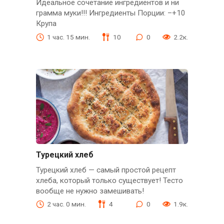
Идеальное сочетание ингредиентов и ни
грамма муки!!! Ингредиенты Порции: –+10
Крупа
1 час. 15 мин.
10
0
2.2к.
Турецкий хлеб
Турецкий хлеб — самый простой рецепт
хлеба, который только существует! Тесто
вообще не нужно замешивать!
2 час. 0 мин.
4
0
1.9к.