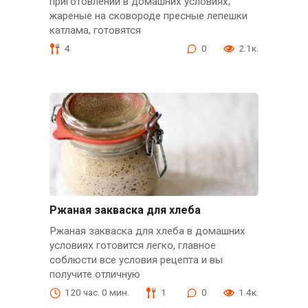
приготовлении в домашних условиях,
жареные на сковороде пресные лепешки
катлама, готовятся
4
0
2.1к.
Ржаная закваска для хлеба
Ржаная закваска для хлеба в домашних
условиях готовится легко, главное
соблюсти все условия рецепта и вы
получите отличную
120 час. 0 мин.
1
0
1.4к.