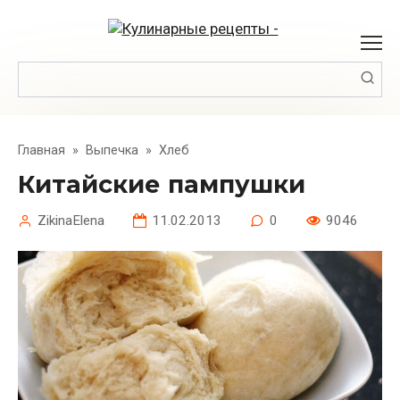
Перейти
к
контенту
Поиск:
Главная
»
Выпечка
»
Хлеб
Китайские пампушки
ZikinaElena
11.02.2013
0
9046