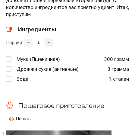
дополнят любые первые или вторые блюда. А
количество ингредиентов вас приятно удивит. Итак,
приступим.
Ингредиенты
Порции:
–
+
Мука (Пшеничная)
300
грамм
Дрожжи сухие (активные)
3
грамма
Вода
1
стакан
Пошаговое приготовление
Печать