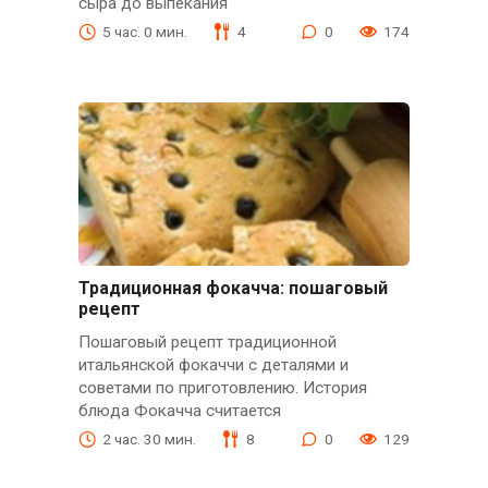
сыра до выпекания
5 час. 0 мин.
4
0
174
Традиционная фокачча: пошаговый
рецепт
Пошаговый рецепт традиционной
итальянской фокаччи с деталями и
советами по приготовлению. История
блюда Фокачча считается
2 час. 30 мин.
8
0
129