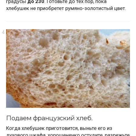
градусы
до 230
. Готовьте до тех пор, пока
хлебушек не приобретет румяно-золотистый цвет.
Подаем французский хлеб.
Когда хлебушек приготовится, выньте его из
духового шкафа, хорошенечко остудите, разрежьте