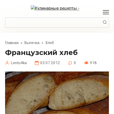
Перейти
к
контенту
Поиск:
Главная
»
Выпечка
»
Хлеб
Французский хлеб
Lento4ka
03.07.2012
0
918