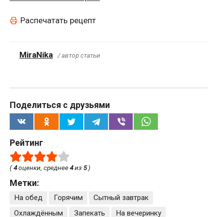
Распечатать рецепт
MiraNika
/ автор статьи
Поделиться с друзьями
Рейтинг
(
4
оценки, среднее
4
из
5
)
Метки:
На обед
Горячим
Сытный завтрак
Охлаждённым
Запекать
На вечеринку