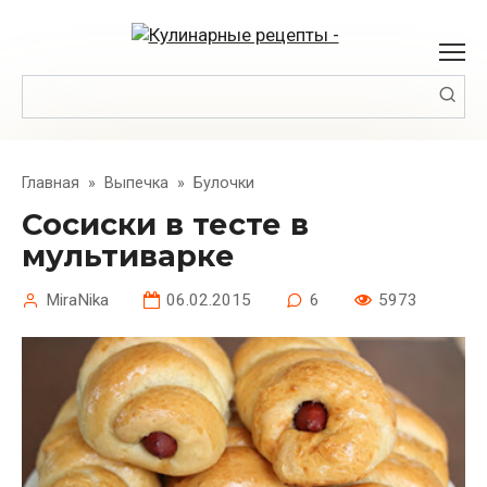
Перейти
к
контенту
Поиск:
Главная
»
Выпечка
»
Булочки
Сосиски в тесте в
мультиварке
MiraNika
06.02.2015
6
5973