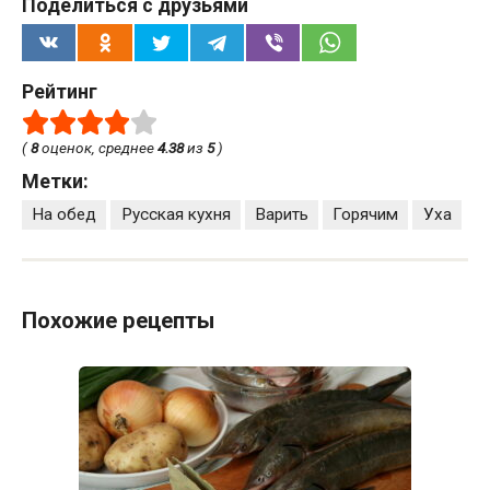
Поделиться с друзьями
Рейтинг
(
8
оценок, среднее
4.38
из
5
)
Метки:
На обед
Русская кухня
Варить
Горячим
Уха
Похожие рецепты