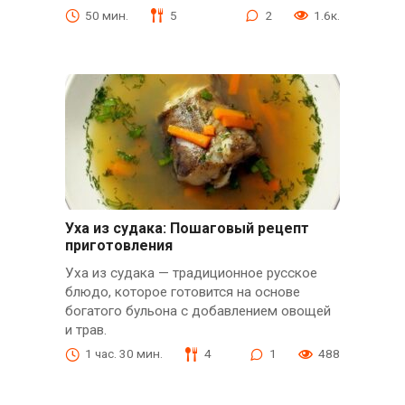
50 мин.
5
2
1.6к.
Уха из судака: Пошаговый рецепт
приготовления
Уха из судака — традиционное русское
блюдо, которое готовится на основе
богатого бульона с добавлением овощей
и трав.
1 час. 30 мин.
4
1
488