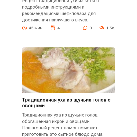
Рецепт традиционной ухи из кеты с
подробными инструкциями и
рекомендациями шеф-повара для
достижения наилучшего вкуса.
45 мин.
4
0
1.5к.
Традиционная уха из щучьих голов с
овощами
Традиционная уха из щучьих голов,
обогащенная икрой и овощами.
Пошаговый рецепт помог поможет
приготовить это сытное блюдо дома.