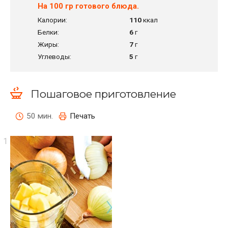
На 100 гр готового блюда.
Калории:
110
ккал
Белки:
6
г
Жиры:
7
г
Углеводы:
5
г
Пошаговое приготовление
50 мин.
Печать