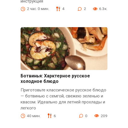
инструкция
2 час. 0 мин.
4
2
6.3к.
Ботвинья: Харктерное русское
холодное блюдо
Приготовьте классическое русское блюдо
— ботвинью с семгой, свежею зеленью и
квасом. Идеально для летней прохлады и
легкого
40 мин.
6
0
209