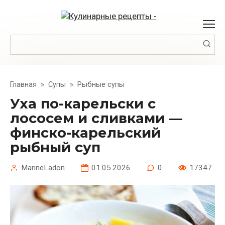
Перейти
к
контенту
Поиск:
Главная
»
Супы
»
Рыбные супы
Уха по-карельски с
лососем и сливками —
финско-карельский
рыбный суп
MarineLadon
01.05.2026
0
17347