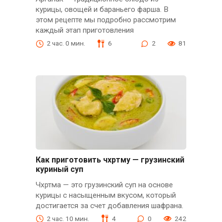
курицы, овощей и бараньего фарша. В
этом рецепте мы подробно рассмотрим
каждый этап приготовления
2 час. 0 мин.
6
2
81
Как приготовить чхртму — грузинский
куриный суп
Чхртма — это грузинский суп на основе
курицы с насыщенным вкусом, который
достигается за счет добавления шафрана.
2 час. 10 мин.
4
0
242