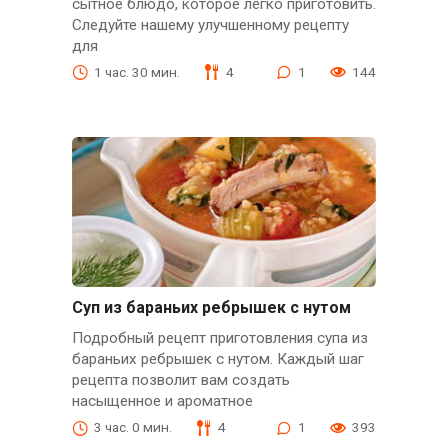
сытное блюдо, которое легко приготовить.
Следуйте нашему улучшенному рецепту
для
1 час. 30 мин.
4
1
144
Суп из бараньих ребрышек с нутом
Подробный рецепт приготовления супа из
бараньих ребрышек с нутом. Каждый шаг
рецепта позволит вам создать
насыщенное и ароматное
3 час. 0 мин.
4
1
393