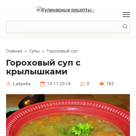
Перейти
к
контенту
Поиск:
Главная
»
Супы
»
Гороховый суп
Гороховый суп с
крылышками
Ladywka
14.11.2014
0
182