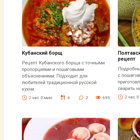
Кубанский борщ
Полтавс
рецепт
Рецепт Кубанского борща с точными
Подробны
пропорциями и пошаговыми
с пошагов
объяснениями. Подходит для
приготовл
любителей традиционной русской
сварить 
кухни.
2 час. 0
2 час. 0 мин.
6
2
695