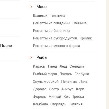
Мясо
Шашлык
Телятина
Рецепты из говядины
Свинина
Рецепты из баранины
Рецепты из субпродуктов
Кролик
 После
Рецепты из мясного фарша
Рыба
Карась
Тунец
Лещ
Селедка
Рыбный фарш
Лосось
Горбуша
Окунь морской
Пеленгас
Линь
Дорадо
Осетр
Анчоус
Карп
Форель
Минтай
Хек
Треска
Камбала
Стерлядь
Тиляпия