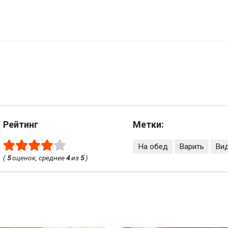
Рейтинг
Метки:
На обед
Варить
Ви
(
5
оценок, среднее
4
из
5
)