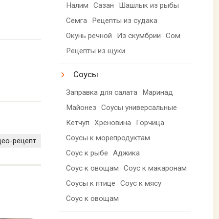
Налим
Сазан
Шашлык из рыбы
Семга
Рецепты из судака
Окунь речной
Из скумбрии
Сом
Рецепты из щуки
Соусы
Заправка для салата
Маринад
Майонез
Соусы универсальные
Кетчуп
Хреновина
Горчица
Соусы к морепродуктам
део-рецепт
Соус к рыбе
Аджика
Соус к овощам
Соус к макаронам
Соусы к птице
Соус к мясу
Соус к овощам