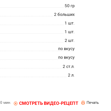
50
гр
2
больших
1
шт.
1
шт.
2
шт.
по вкусу
по вкусу
2
ст.л.
2
л.
0 мин.
Печать
СМОТРЕТЬ ВИДЕО-РЕЦЕПТ