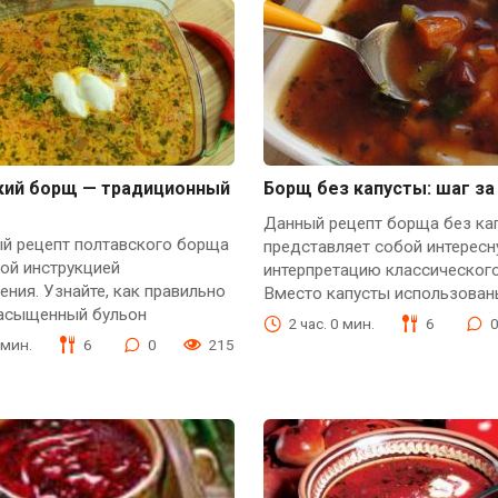
кий борщ — традиционный
Борщ без капусты: шаг з
Данный рецепт борща без ка
й рецепт полтавского борща
представляет собой интерес
ой инструкцией
интерпретацию классическог
ения. Узнайте, как правильно
Вместо капусты использован
насыщенный бульон
2 час. 0 мин.
6
 мин.
6
0
215