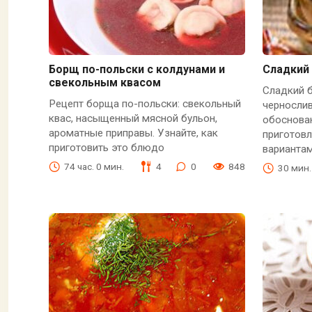
Борщ по-польски с колдунами и
Сладкий
свекольным квасом
Сладкий 
Рецепт борща по-польски: свекольный
черносли
квас, насыщенный мясной бульон,
обоснова
ароматные приправы. Узнайте, как
приготовл
приготовить это блюдо
варианта
74 час. 0 мин.
4
0
848
30 мин.