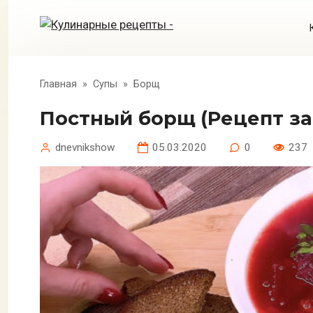
Перейти
к
контенту
Главная
»
Супы
»
Борщ
Постный борщ (Рецепт за
dnevnikshow
05.03.2020
0
237