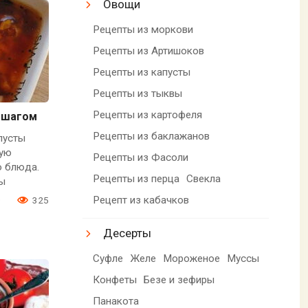
Овощи
Рецепты из моркови
Рецепты из Артишоков
Рецепты из капусты
Рецепты из тыквы
Рецепты из картофеля
а шагом
Рецепты из баклажанов
пусты
ную
Рецепты из Фасоли
о блюда.
Рецепты из перца
Свекла
ы
Рецепт из кабачков
0
325
Десерты
Суфле
Желе
Мороженое
Муссы
Конфеты
Безе и зефиры
Панакота