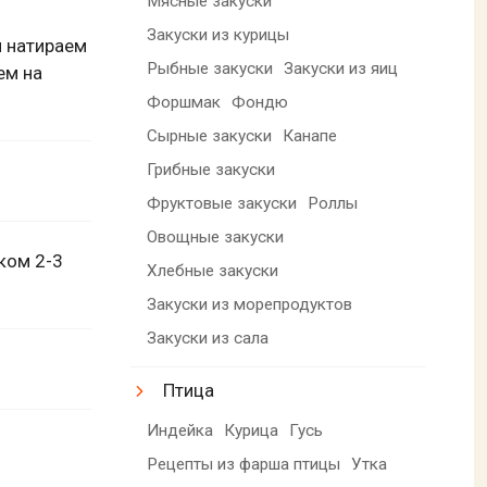
Мясные закуски
Закуски из курицы
и натираем
Рыбные закуски
Закуски из яиц
ем на
Форшмак
Фондю
Сырные закуски
Канапе
Грибные закуски
Фруктовые закуски
Роллы
Овощные закуски
ком 2-3
Хлебные закуски
Закуски из морепродуктов
Закуски из сала
Птица
Индейка
Курица
Гусь
Рецепты из фарша птицы
Утка