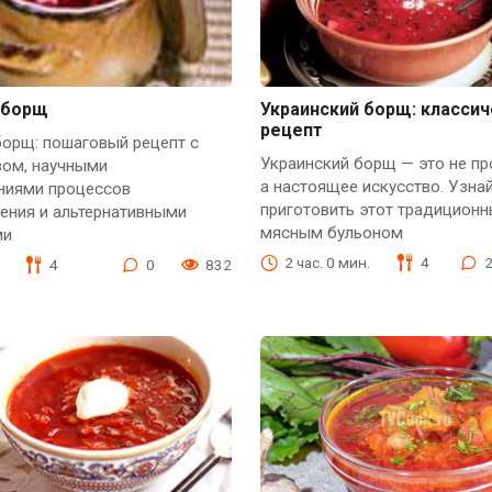
 борщ
Украинский борщ: классич
рецепт
борщ: пошаговый рецепт с
Украинский борщ — это не про
вом, научными
а настоящее искусство. Узнай
ниями процессов
приготовить этот традиционн
ения и альтернативными
мясным бульоном
ми
2 час. 0 мин.
4
4
0
832