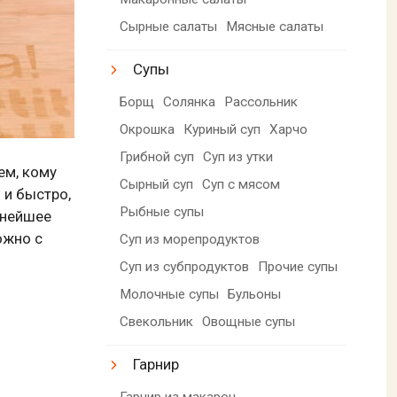
Сырные салаты
Мясные салаты
Супы
Борщ
Солянка
Рассольник
Окрошка
Куриный суп
Харчо
Грибной суп
Суп из утки
ем, кому
Сырный суп
Суп с мясом
 и быстро,
Рыбные супы
снейшее
ожно с
Суп из морепродуктов
Суп из субпродуктов
Прочие супы
Молочные супы
Бульоны
Свекольник
Овощные супы
Гарнир
Гарнир из макарон