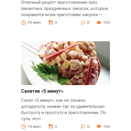
Отличный рецепт приготовления трёх
пикантных праздничных закусок, которые
понравятся всем приготовим закуски —
35 мин.
3
0
102
Салатик «5 минут»
Салат «5 минут», как не сложно
догадаться, назван так за удивительную
быстроту и простоту в приготовлении. По
сути, этот
10 мин.
3
0
136