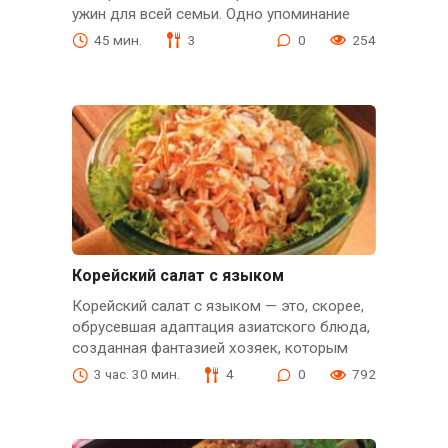
ужин для всей семьи. Одно упоминание
45 мин.
3
0
254
Корейский салат с языком
Корейский салат с языком — это, скорее,
обрусевшая адаптация азиатского блюда,
созданная фантазией хозяек, которым
3 час. 30 мин.
4
0
792