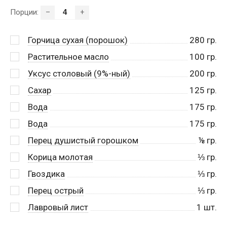
Порции:
–
+
Горчица сухая (порошок)
280
гр.
Растительное масло
100
гр.
Уксус столовый (9%-ный)
200
гр.
Сахар
125
гр.
Вода
175
гр.
Вода
175
гр.
Перец душистый горошком
⅛
гр.
Корица молотая
⅓
гр.
Гвоздика
⅓
гр.
Перец острый
⅓
гр.
Лавровый лист
1
шт.