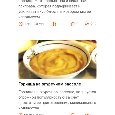
Горчица — это ароматная и пикантная
приправа, которая подчеркивает и
усиливает вкус блюда, в котором мы ее
используем.
1 час. 30 мин.
1
0
909
Горчица на огуречном рассоле
Горчица на огуречном рассоле, пользуется
огромной популярностью за счет
простоты ее приготовления, минимального
количества
96 час. 0 мин.
0
999