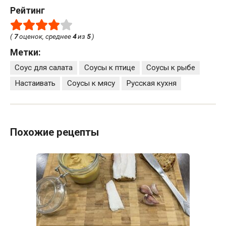
Рейтинг
(
7
оценок, среднее
4
из
5
)
Метки:
Соус для салата
Соусы к птице
Соусы к рыбе
Настаивать
Соусы к мясу
Русская кухня
Похожие рецепты