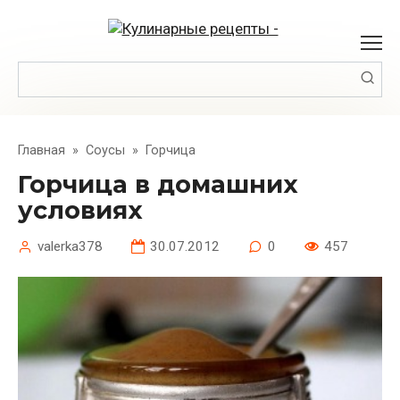
Перейти
к
контенту
Поиск:
Главная
»
Соусы
»
Горчица
Горчица в домашних
условиях
valerka378
30.07.2012
0
457