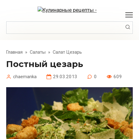
Перейти
к
контенту
Поиск:
Главная
»
Салаты
»
Салат Цезарь
Постный цезарь
chaemanka
29.03.2013
0
609