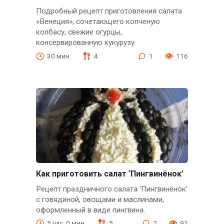
Подробный рецепт приготовления салата
«Венеция», сочетающего копченую
колбасу, свежие огурцы,
консервированную кукурузу
30 мин.
4
1
116
Как приготовить салат ‘Пингвинёнок’
Рецепт праздничного салата ‘Пингвинёнок’
с говядиной, овощами и маслинами,
оформленный в виде пингвина.
5 час. 0 мин.
5
2
91