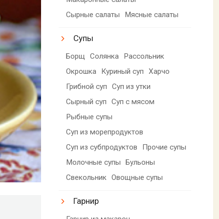
Сырные салаты
Мясные салаты
Супы
Борщ
Солянка
Рассольник
Окрошка
Куриный суп
Харчо
Грибной суп
Суп из утки
Сырный суп
Суп с мясом
Рыбные супы
Суп из морепродуктов
Суп из субпродуктов
Прочие супы
Молочные супы
Бульоны
Свекольник
Овощные супы
Гарнир
Гарнир из макарон