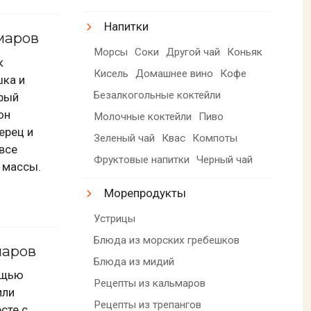
Напитки
маров
Морсы
Соки
Другой чай
Коньяк
к
Кисель
Домашнее вино
Кофе
шка и
Безалкогольные коктейли
орый
он
Молочные коктейли
Пиво
ерец и
Зеленый чай
Квас
Компоты
все
Фруктовые напитки
Черный чай
 массы.
Морепродукты
Устрицы
Блюда из морских гребешков
маров
Блюда из мидий
ощью
Рецепты из кальмаров
или
Рецепты из трепангов
сте с