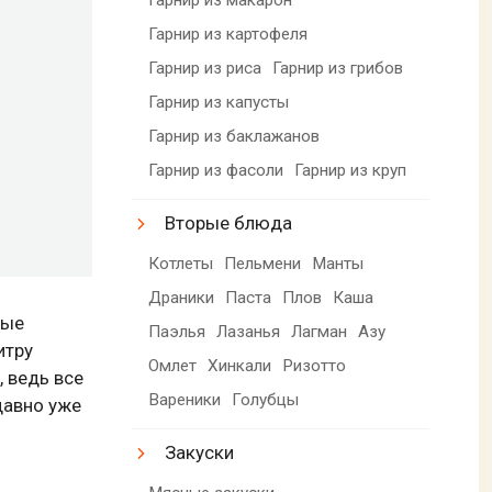
Гарнир из картофеля
Гарнир из риса
Гарнир из грибов
Гарнир из капусты
Гарнир из баклажанов
Гарнир из фасоли
Гарнир из круп
Вторые блюда
Котлеты
Пельмени
Манты
Драники
Паста
Плов
Каша
ные
Паэлья
Лазанья
Лагман
Азу
итру
Омлет
Хинкали
Ризотто
 ведь все
Вареники
Голубцы
давно уже
Закуски