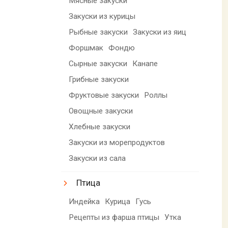
Мясные закуски
Закуски из курицы
Рыбные закуски
Закуски из яиц
Форшмак
Фондю
Сырные закуски
Канапе
Грибные закуски
Фруктовые закуски
Роллы
Овощные закуски
Хлебные закуски
Закуски из морепродуктов
Закуски из сала
Птица
Индейка
Курица
Гусь
Рецепты из фарша птицы
Утка