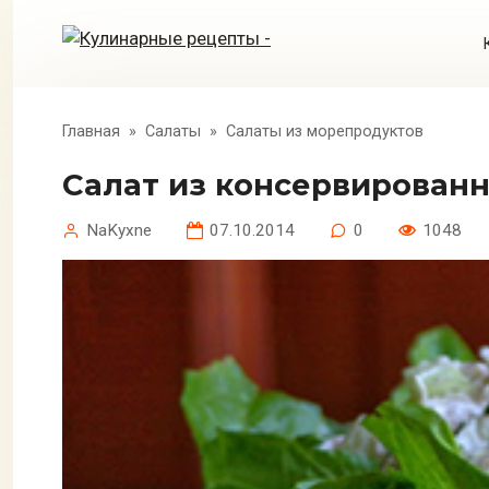
Перейти
к
контенту
Главная
»
Салаты
»
Салаты из морепродуктов
Салат из консервирован
NaKyxne
07.10.2014
0
1048