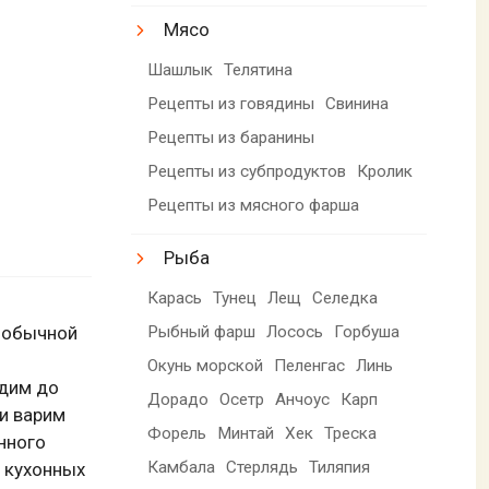
Мясо
Шашлык
Телятина
Рецепты из говядины
Свинина
Рецепты из баранины
Рецепты из субпродуктов
Кролик
Рецепты из мясного фарша
Рыба
Карась
Тунец
Лещ
Селедка
Рыбный фарш
Лосось
Горбуша
 обычной
Окунь морской
Пеленгас
Линь
одим до
Дорадо
Осетр
Анчоус
Карп
 и варим
Форель
Минтай
Хек
Треска
енного
Камбала
Стерлядь
Тиляпия
 кухонных