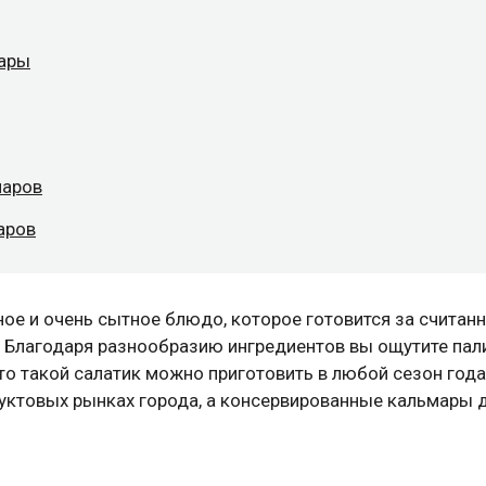
мары
маров
аров
ное и очень сытное блюдо, которое готовится за считан
! Благодаря разнообразию ингредиентов вы ощутите пал
о такой салатик можно приготовить в любой сезон года,
дуктовых рынках города, а консервированные кальмары 