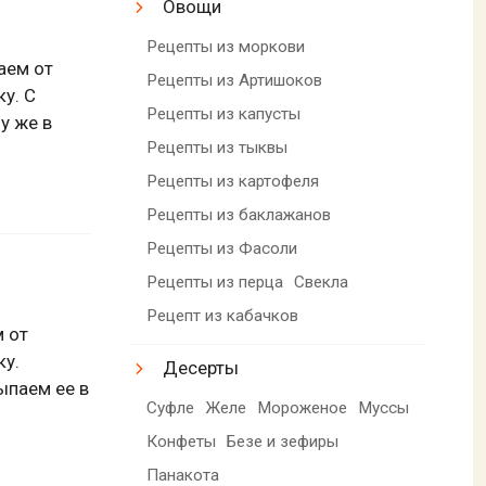
Овощи
Рецепты из моркови
аем от
Рецепты из Артишоков
у. С
Рецепты из капусты
у же в
Рецепты из тыквы
Рецепты из картофеля
Рецепты из баклажанов
Рецепты из Фасоли
Рецепты из перца
Свекла
Рецепт из кабачков
 от
ку.
Десерты
ыпаем ее в
Суфле
Желе
Мороженое
Муссы
Конфеты
Безе и зефиры
Панакота