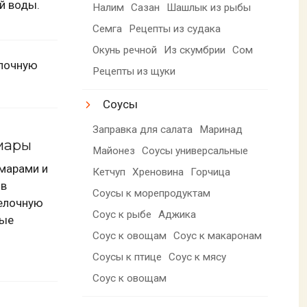
й воды.
Налим
Сазан
Шашлык из рыбы
Семга
Рецепты из судака
Окунь речной
Из скумбрии
Сом
елочную
Рецепты из щуки
Соусы
Заправка для салата
Маринад
мары
Майонез
Соусы универсальные
марами и
Кетчуп
Хреновина
Горчица
 в
Соусы к морепродуктам
делочную
Соус к рыбе
Аджика
ные
Соус к овощам
Соус к макаронам
Соусы к птице
Соус к мясу
Соус к овощам