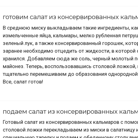
готовим салат из консервированных каль
В среднюю миску выкладываем такие ингредиенты, ка
измельченные яйца, кальмары, мелко рубленная петру
зеленый лук, а также консервированный горошек, кот
заранее необходимо отцедить от жидкости, в которой 
хранился. Добавляем сюда же соль, черный молотый п
майонез. Теперь, воспользовавшись столовой ложкой, 
тщательно перемешиваем до образования однородной
Все, салат готов!
подаем салат из консервированных каль
Готовый салат из консервированных кальмаров с пом
столовой ложки перекладываем из миски в салатницу 
специальную тарелку и подаем к обеденному столу вме