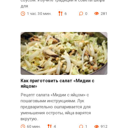
для
1 час. 30 мин.
6
0
281
Как приготовить салат «Мидии с
яйцом»
Рецепт салата «Мидии с яйцом» с
пошаговыми инструкциями. Лук
предварительно ошпаривается для
уменьшения остроты, яйца варятся
вкрутую.
60 мин.
4
1
912