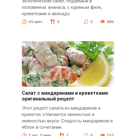
экзотический салат, подаемый в
половинках ананаса, с куриным филе,
креветками и авокадо.
45 мин.
4
0
886
Салат с мандаринами и креветками:
оригинальный рецепт
Этот рецепт салата из мандаринов и
креветок отличается свежестью и
нежностью вкуса. Сладость мандаринов и
яблок в сочетании
3 час. 0 мин.
3
6
533