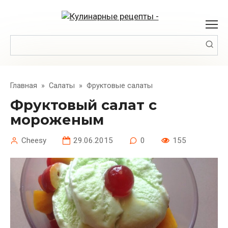
Перейти
к
контенту
Поиск:
Главная
»
Салаты
»
Фруктовые салаты
Фруктовый салат с
мороженым
Cheesy
29.06.2015
0
155