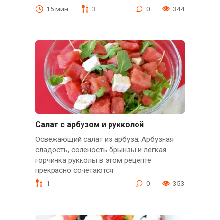
15 мин.
3
0
344
Салат с арбузом и рукколой
Освежающий салат из арбуза. Арбузная
сладость, соленость брынзы и легкая
горчинка рукколы в этом рецепте
прекрасно сочетаются
1
0
353