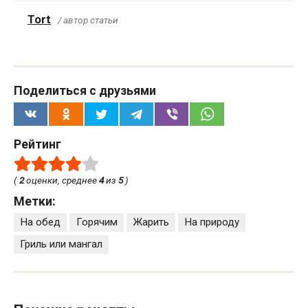
Tort
/ автор статьи
Поделиться с друзьями
Рейтинг
(
2
оценки, среднее
4
из
5
)
Метки:
На обед
Горячим
Жарить
На природу
Гриль или мангал