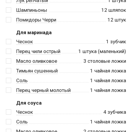
Лук репчатый
1
штука
Шампиньоны
12
шляпок
Помидоры Черри
12
штук
Для маринада
Чеснок
1
зубчик
Перец чили острый
1
штука (маленький)
Масло оливковое
3
столовые ложки
Тимьян сушенный
1
чайная ложка
Соль
1
чайная ложка
Перец черный молотый
1
чайная ложка
Для соуса
Чеснок
4
зубчика
Соль
1
чайная ложка
Масло оливковое
2
столовые ложки