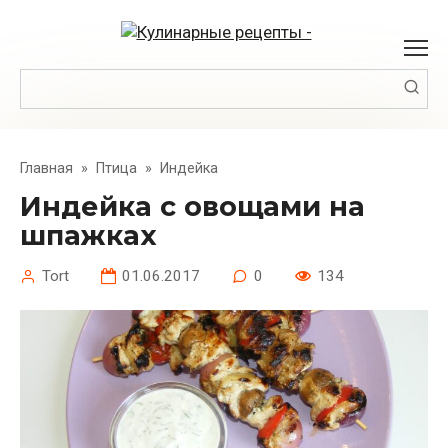
Перейти
к
контенту
Поиск:
Главная
»
Птица
»
Индейка
Индейка с овощами на
шпажках
Tort
01.06.2017
0
134