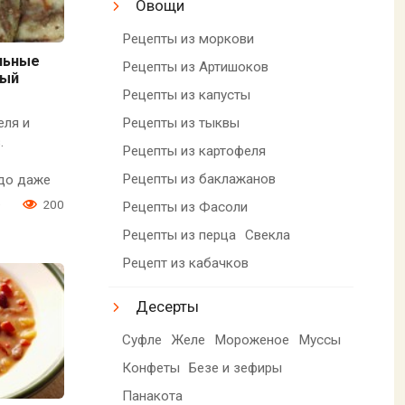
Овощи
Рецепты из моркови
льные
Рецепты из Артишоков
вый
Рецепты из капусты
Рецепты из тыквы
еля и
.
Рецепты из картофеля
Рецепты из баклажанов
юдо даже
0
200
Рецепты из Фасоли
Рецепты из перца
Свекла
Рецепт из кабачков
Десерты
Суфле
Желе
Мороженое
Муссы
Конфеты
Безе и зефиры
Панакота