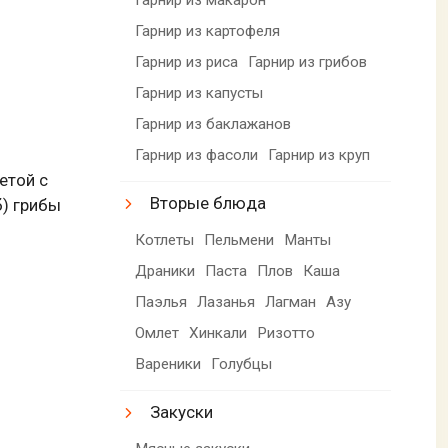
Гарнир из картофеля
Гарнир из риса
Гарнир из грибов
Гарнир из капусты
Гарнир из баклажанов
Гарнир из фасоли
Гарнир из круп
етой с
Вторые блюда
б) грибы
Котлеты
Пельмени
Манты
Драники
Паста
Плов
Каша
Паэлья
Лазанья
Лагман
Азу
Омлет
Хинкали
Ризотто
Вареники
Голубцы
Закуски