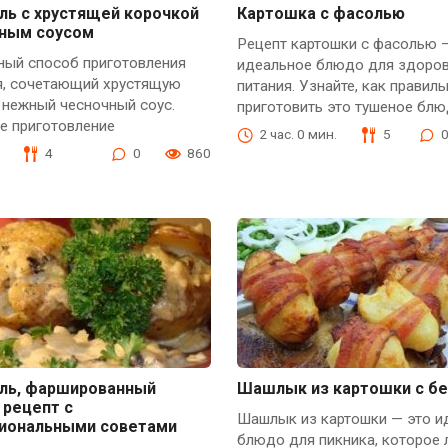
ль с хрустящей корочкой
Картошка с фасолью
чным соусом
Рецепт картошки с фасолью 
ный способ приготовления
идеальное блюдо для здоро
я, сочетающий хрустящую
питания. Узнайте, как правил
 нежный чесночный соус.
приготовить это тушеное бл
е приготовление
2 час. 0 мин.
5
4
0
860
ль, фаршированный
Шашлык из картошки с б
 рецепт с
Шашлык из картошки — это и
иональными советами
блюдо для пикника, которое 