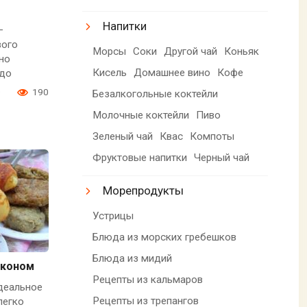
Напитки
—
вого
Морсы
Соки
Другой чай
Коньяк
ьно
Кисель
Домашнее вино
Кофе
юдо
0
190
Безалкогольные коктейли
Молочные коктейли
Пиво
Зеленый чай
Квас
Компоты
Фруктовые напитки
Черный чай
Морепродукты
Устрицы
Блюда из морских гребешков
Блюда из мидий
економ
Рецепты из кальмаров
деальное
Рецепты из трепангов
легко