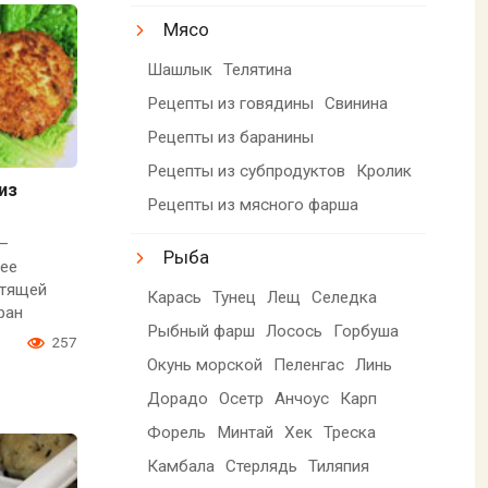
Мясо
Шашлык
Телятина
Рецепты из говядины
Свинина
Рецепты из баранины
Рецепты из субпродуктов
Кролик
из
Рецепты из мясного фарша
—
Рыба
ее
стящей
Карась
Тунец
Лещ
Селедка
ран
Рыбный фарш
Лосось
Горбуша
3
257
Окунь морской
Пеленгас
Линь
Дорадо
Осетр
Анчоус
Карп
Форель
Минтай
Хек
Треска
Камбала
Стерлядь
Тиляпия