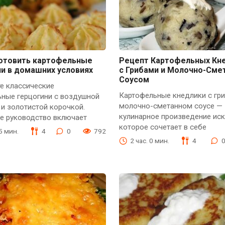
готовить картофельные
Рецепт Картофельных Кн
и в домашних условиях
с Грибами и Молочно-См
Соусом
е классические
Картофельные кнедлики с гр
ьные герцогини с воздушной
молочно-сметанном соусе — 
 и золотистой корочкой.
кулинарное произведение иск
е руководство включает
которое сочетает в себе
15 мин.
4
0
792
2 час. 0 мин.
4