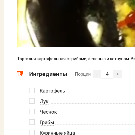
Тортилья картофельная с грибами, зеленью и кетчупом. В
Ингредиенты
Порции:
–
+
Картофель
Лук
Чеснок
Грибы
Куринные яйца