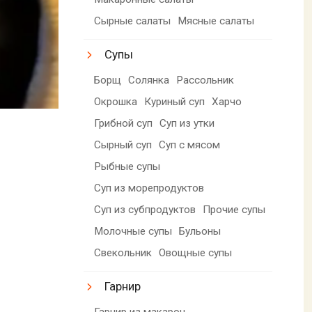
Сырные салаты
Мясные салаты
Супы
Борщ
Солянка
Рассольник
Окрошка
Куриный суп
Харчо
Грибной суп
Суп из утки
Сырный суп
Суп с мясом
Рыбные супы
Суп из морепродуктов
Суп из субпродуктов
Прочие супы
Молочные супы
Бульоны
Свекольник
Овощные супы
Гарнир
Гарнир из макарон