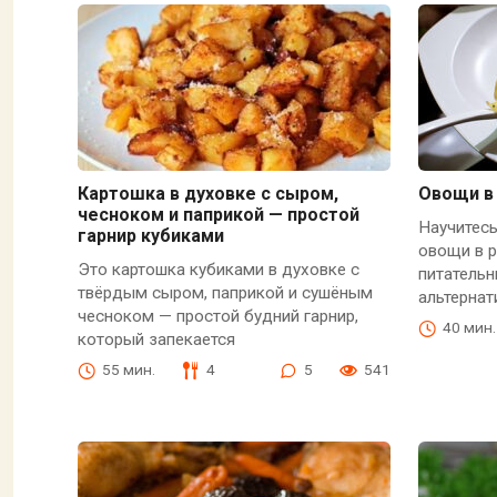
Картошка в духовке с сыром,
Овощи в 
чесноком и паприкой — простой
Научитесь
гарнир кубиками
овощи в р
Это картошка кубиками в духовке с
питательн
твёрдым сыром, паприкой и сушёным
альтернат
чесноком — простой будний гарнир,
40 мин.
который запекается
55 мин.
4
5
541