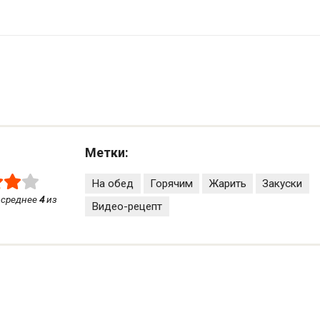
Метки:
На обед
Горячим
Жарить
Закуски
 среднее
4
из
Видео-рецепт