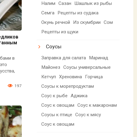
Налим
Сазан
Шашлык из рыбы
Семга
Рецепты из судака
Окунь речной
Из скумбрии
Сом
Рецепты из щуки
едликов
етанным
Соусы
Заправка для салата
Маринад
ибами в
это
Майонез
Соусы универсальные
усства,
Кетчуп
Хреновина
Горчица
0
197
Соусы к морепродуктам
Соус к рыбе
Аджика
Соус к овощам
Соус к макаронам
Соусы к птице
Соус к мясу
Соус к овощам