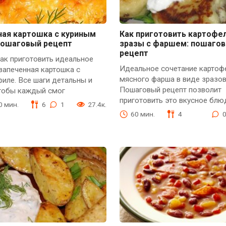
ная картошка с куриным
Как приготовить картофе
пошаговый рецепт
зразы с фаршем: пошаго
рецепт
как приготовить идеальное
Идеальное сочетание картоф
запеченная картошка с
мясного фарша в виде зразов
иле. Все шаги детальны и
Пошаговый рецепт позволит
чтобы каждый смог
приготовить это вкусное бл
30 мин.
6
1
27.4к.
60 мин.
4