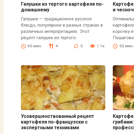
Галушки из тертого картофеля по-
Картофе
домашнему
и чесно
Галушки — традиционное русское
Оптималь
блюдо, популярное в разных странах в
картофел
различных интерпретациях. Этот
корочку и
рецепт галушек из тертого
Пошагово
60 мин.
4
0
1.1к.
50 мин.
Усовершенствованный рецепт
Картофе
картофеля по-французски с
грибами:
экспертными техниками
професс