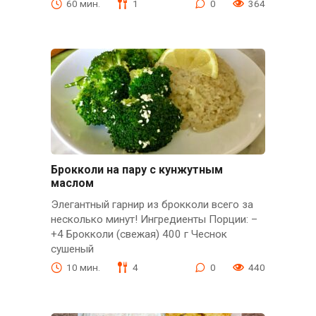
60 мин.
1
0
364
Брокколи на пару с кунжутным
маслом
Элегантный гарнир из брокколи всего за
несколько минут! Ингредиенты Порции: –
+4 Брокколи (свежая) 400 г Чеснок
сушеный
10 мин.
4
0
440