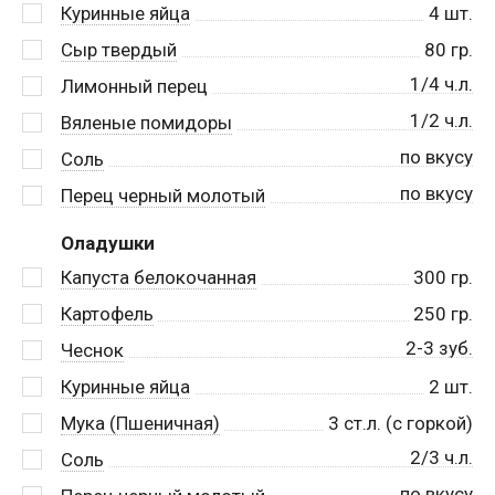
Куринные яйца
4
шт.
Сыр твердый
80
гр.
1/4 ч.л.
Лимонный перец
1/2 ч.л.
Вяленые помидоры
по вкусу
Соль
по вкусу
Перец черный молотый
Оладушки
Капуста белокочанная
300
гр.
Картофель
250
гр.
2-3 зуб.
Чеснок
Куринные яйца
2
шт.
Мука (Пшеничная)
3
ст.л. (с горкой)
2/3 ч.л.
Соль
по вкусу