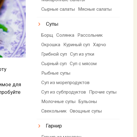
Сырные салаты
Мясные салаты
Супы
Борщ
Солянка
Рассольник
Окрошка
Куриный суп
Харчо
Грибной суп
Суп из утки
Сырный суп
Суп с мясом
оту
Рыбные супы
Суп из морепродуктов
димое для
пробуйте
Суп из субпродуктов
Прочие супы
Молочные супы
Бульоны
Свекольник
Овощные супы
Гарнир
Гарнир из макарон