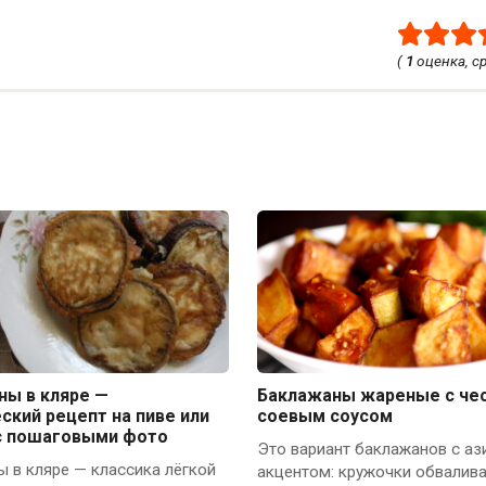
(
1
оценка, с
ны в кляре —
Баклажаны жареные с че
ский рецепт на пиве или
соевым соусом
с пошаговыми фото
Это вариант баклажанов с аз
 в кляре — классика лёгкой
акцентом: кружочки обвалива