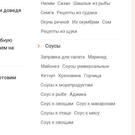
Налим
Сазан
Шашлык из рыбы
 и доведя
Семга
Рецепты из судака
Окунь речной
Из скумбрии
Сом
Рецепты из щуки
обную
Соусы
аем на
Заправка для салата
Маринад
Майонез
Соусы универсальные
Кетчуп
Хреновина
Горчица
готовим
Соусы к морепродуктам
Соус к рыбе
Аджика
Соус к овощам
Соус к макаронам
Соусы к птице
Соус к мясу
Соус к овощам