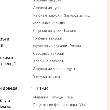
Мясные закуски
Закуски из курицы
Рыбные закуски
Закуски из яиц
Форшмак
Фондю
Сырные закуски
Канапе
Грибные закуски
кты и
 и
Фруктовые закуски
Роллы
Овощные закуски
ываем в
Хлебные закуски
пресс, 1
Закуски из морепродуктов
Закуски из сала
Птица
 и доведя
Индейка
Курица
Гусь
обную
Рецепты из фарша птицы
Утка
аем на