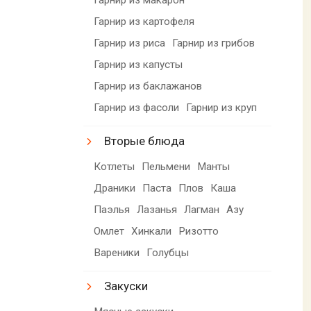
Гарнир из картофеля
Гарнир из риса
Гарнир из грибов
Гарнир из капусты
Гарнир из баклажанов
Гарнир из фасоли
Гарнир из круп
Вторые блюда
Котлеты
Пельмени
Манты
Драники
Паста
Плов
Каша
Паэлья
Лазанья
Лагман
Азу
Омлет
Хинкали
Ризотто
Вареники
Голубцы
Закуски