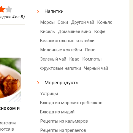
Напитки
реднее
4
из
5
)
Морсы
Соки
Другой чай
Коньяк
Кисель
Домашнее вино
Кофе
Безалкогольные коктейли
Молочные коктейли
Пиво
Зеленый чай
Квас
Компоты
Фруктовые напитки
Черный чай
Морепродукты
Устрицы
Блюда из морских гребешков
сноком и
Блюда из мидий
Рецепты из кальмаров
иатским
ются в
Рецепты из трепангов