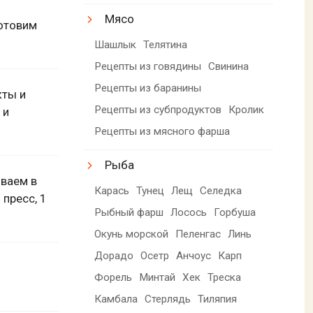
Мясо
готовим
Шашлык
Телятина
Рецепты из говядины
Свинина
Рецепты из баранины
кты и
Рецепты из субпродуктов
Кролик
 и
Рецепты из мясного фарша
Рыба
ываем в
Карась
Тунец
Лещ
Селедка
пресс, 1
Рыбный фарш
Лосось
Горбуша
Окунь морской
Пеленгас
Линь
Дорадо
Осетр
Анчоус
Карп
Форель
Минтай
Хек
Треска
Камбала
Стерлядь
Тиляпия