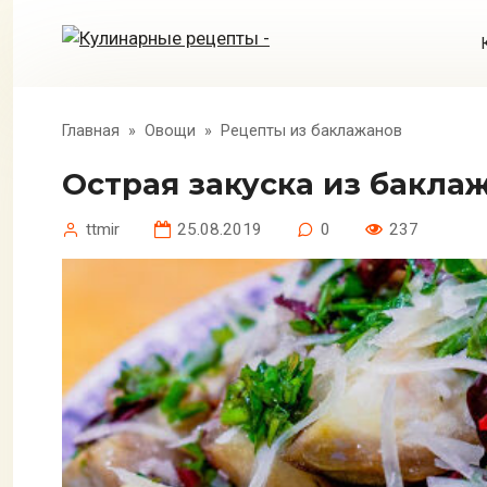
Перейти
к
контенту
Главная
»
Овощи
»
Рецепты из баклажанов
Острая закуска из бакла
ttmir
25.08.2019
0
237