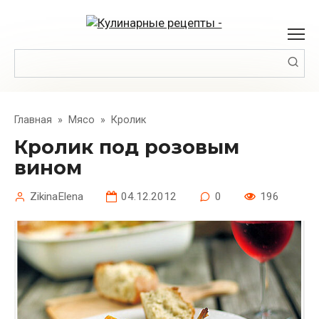
Перейти
к
контенту
Поиск:
Главная
»
Мясо
»
Кролик
Кролик под розовым
вином
ZikinaElena
04.12.2012
0
196