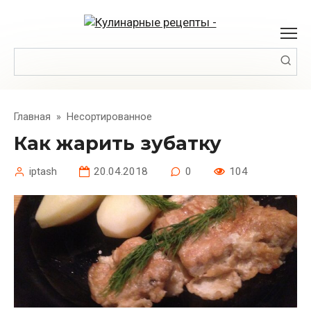
Перейти
к
контенту
Поиск:
Главная
»
Несортированное
Как жарить зубатку
iptash
20.04.2018
0
104