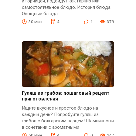
и горчицей, подойдут как гарнир или
самостоятельное блюдо. История блюда
Овощные блюда
30 мин.
4
1
379
Гуляш из грибов: пошаговый рецепт
приготовления
Ищите вкусное и простое блюдо на
каждый день? Попробуйте гуляш из
грибов с болгарским перцем! Шампиньоны
в сочетании с ароматными
60 мин.
4
0
247