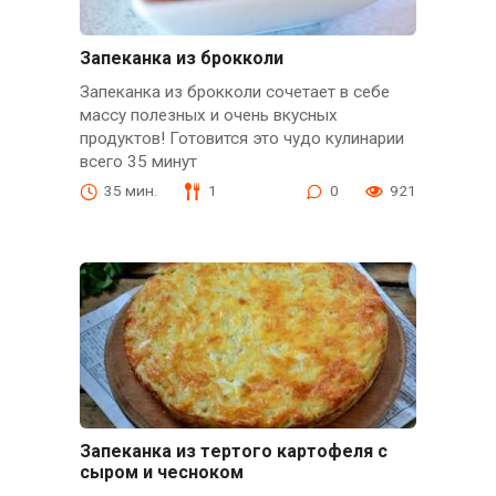
Запеканка из брокколи
Запеканка из брокколи сочетает в себе
массу полезных и очень вкусных
продуктов! Готовится это чудо кулинарии
всего 35 минут
35 мин.
1
0
921
Зaпeкaнкa из тeртого кaртофeля с
сыром и чeсноком