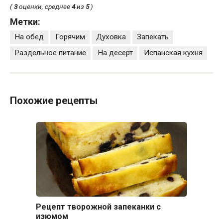
(
3
оценки, среднее
4
из
5
)
Метки:
На обед
Горячим
Духовка
Запекать
Раздельное питание
На десерт
Испанская кухня
Похожие рецепты
Рецепт творожной запеканки с
изюмом