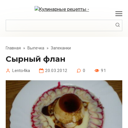
Перейти
к
контенту
Поиск:
Главная
»
Выпечка
»
Запеканки
Сырный флан
Lento4ka
20.03.2012
0
91