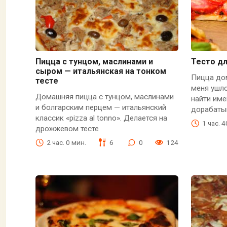
Пицца с тунцом, маслинами и
Тесто д
сыром — итальянская на тонком
Пицца дом
тесте
меня ушл
Домашняя пицца с тунцом, маслинами
найти име
и болгарским перцем — итальянский
дорабаты
классик «pizza al tonno». Делается на
1 час. 
дрожжевом тесте
2 час. 0 мин.
6
0
124