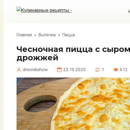
Перейти
к
контенту
Главная
»
Выпечка
»
Пицца
Чесночная пицца с сыром на тонком тесте в духовке без
дрожжей
dnevnikshow
23.10.2020
1
612