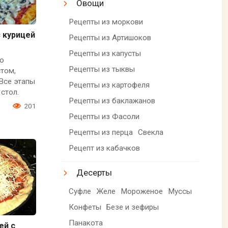
Овощи
Рецепты из моркови
 курицей
Рецепты из Артишоков
Рецепты из капусты
ю
Рецепты из тыквы
стом,
 Все этапы
Рецепты из картофеля
 стол.
Рецепты из баклажанов
0
201
Рецепты из Фасоли
Рецепты из перца
Свекла
Рецепт из кабачков
Десерты
Суфле
Желе
Мороженое
Муссы
Конфеты
Безе и зефиры
Панакота
ей с