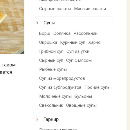
Сырные салаты
Мясные салаты
Супы
Борщ
Солянка
Рассольник
Окрошка
Куриный суп
Харчо
Грибной суп
Суп из утки
Сырный суп
Суп с мясом
а таком
Рыбные супы
ается
Суп из морепродуктов
Суп из субпродуктов
Прочие супы
Молочные супы
Бульоны
Свекольник
Овощные супы
Гарнир
Гарнир из макарон