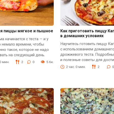
ля пиццы мягкое и пышное
Как приготовить пиццу Ка
в домашних условиях
а начинается с теста — и у
Научитесь готовить пиццу Ка
о немало времени, чтобы
с использованием домашнег
нно такое, которое не надо
дрожжевого теста. Подробны
вать на следующий день.
и полезные советы для дост
40 мин.
2
0
5.6к.
2 час. 0 мин.
2