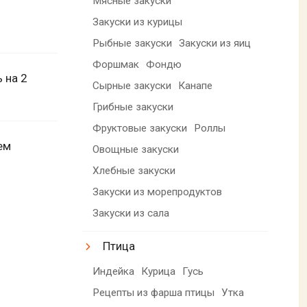
Мясные закуски
Закуски из курицы
Рыбные закуски
Закуски из яиц
Форшмак
Фондю
 на 2
Сырные закуски
Канапе
Грибные закуски
Фруктовые закуски
Роллы
ем
Овощные закуски
Хлебные закуски
Закуски из морепродуктов
Закуски из сала
Птица
Индейка
Курица
Гусь
Рецепты из фарша птицы
Утка