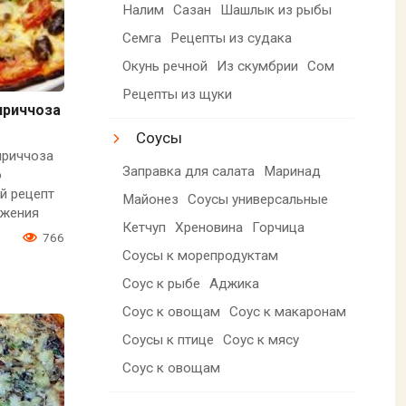
Налим
Сазан
Шашлык из рыбы
Семга
Рецепты из судака
Окунь речной
Из скумбрии
Сом
Рецепты из щуки
приччоза
Соусы
приччоза
Заправка для салата
Маринад
о
й рецепт
Майонез
Соусы универсальные
ижения
Кетчуп
Хреновина
Горчица
0
766
Соусы к морепродуктам
Соус к рыбе
Аджика
Соус к овощам
Соус к макаронам
Соусы к птице
Соус к мясу
Соус к овощам