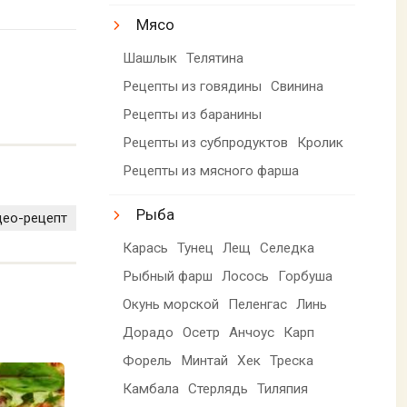
Мясо
Шашлык
Телятина
Рецепты из говядины
Свинина
Рецепты из баранины
Рецепты из субпродуктов
Кролик
Рецепты из мясного фарша
Рыба
део-рецепт
Карась
Тунец
Лещ
Селедка
Рыбный фарш
Лосось
Горбуша
Окунь морской
Пеленгас
Линь
Дорадо
Осетр
Анчоус
Карп
Форель
Минтай
Хек
Треска
Камбала
Стерлядь
Тиляпия