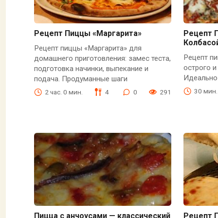
Рецепт Пиццы «Маргарита»
Рецепт П
Колбасо
Рецепт пиццы «Маргарита» для
Рецепт пи
домашнего приготовления: замес теста,
острого и
подготовка начинки, выпекание и
Идеально 
подача. Продуманные шаги
30 мин.
2 час. 0 мин.
4
0
291
Пицца с анчоусами — классический
Рецепт 