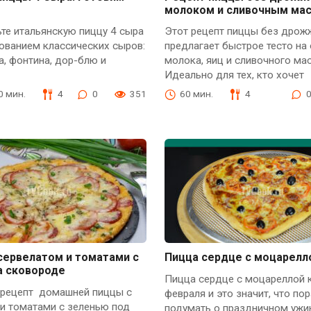
молоком и сливочным ма
те итальянскую пиццу 4 сыра
Этот рецепт пиццы без дрож
ованием классических сыров:
предлагает быстрое тесто на
, фонтина, дор-блю и
молока, яиц и сливочного мас
Идеально для тех, кто хочет
30 мин.
4
0
351
60 мин.
4
сервелатом и томатами с
Пицца сердце с моцарелл
а сковороде
Пицца сердце с моцареллой 
 рецепт домашней пиццы с
февраля и это значит, что пор
и томатами с зеленью под
подумать о праздничном ужин