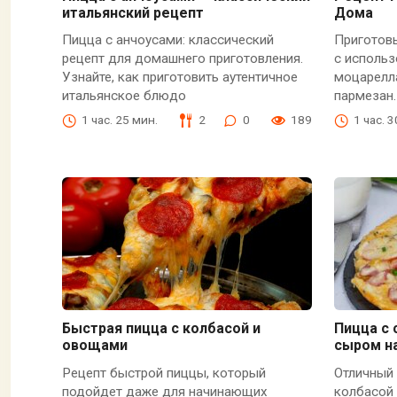
итальянский рецепт
Дома
Пицца с анчоусами: классический
Приготовь
рецепт для домашнего приготовления.
с использ
Узнайте, как приготовить аутентичное
моцарелла
итальянское блюдо
пармезан.
1 час. 25 мин.
2
0
189
1 час. 
Быстрая пицца с колбасой и
Пицца с 
овощами
сыром н
Рецепт быстрой пиццы, который
Отличный
подойдет даже для начинающих
колбасой 