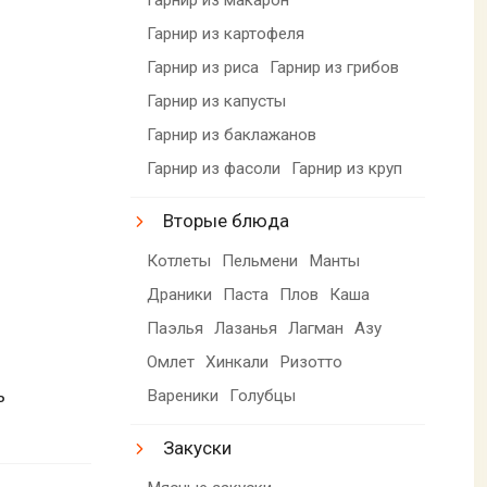
Гарнир из картофеля
Гарнир из риса
Гарнир из грибов
Гарнир из капусты
Гарнир из баклажанов
Гарнир из фасоли
Гарнир из круп
Вторые блюда
Котлеты
Пельмени
Манты
Драники
Паста
Плов
Каша
Паэлья
Лазанья
Лагман
Азу
Омлет
Хинкали
Ризотто
ь
Вареники
Голубцы
Закуски