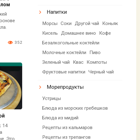
слом
Напитки
жей
 основе
Морсы
Соки
Другой чай
Коньяк
ла.
Кисель
Домашнее вино
Кофе
0
352
Безалкогольные коктейли
Молочные коктейли
Пиво
Зеленый чай
Квас
Компоты
Фруктовые напитки
Черный чай
Морепродукты
Устрицы
Блюда из морских гребешков
ой
Блюда из мидий
к 14
Рецепты из кальмаров
а
Рецепты из трепангов
е. Это