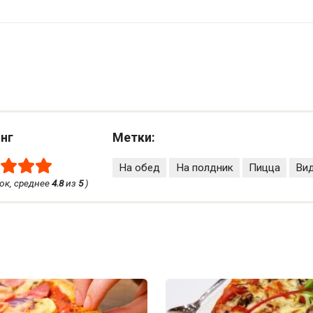
нг
Метки:
На обед
На полдник
Пицца
Ви
ок, среднее
4.8
из
5
)