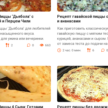
иццы ‘Дьябола’ с
Рецепт гавайской пиццы с
й и Перцем Чили
и ананасами
ццы ‘Дьябола’ для любителей
Как приготовить классическу
 насыщенного вкуса.
гавайскую пиццу с мягким те
для ужина или вечеринки.
курицей, ананасами и сыром.
от замеса теста до подачи на
2
0
663
2 час. 0 мин.
6
Пиццы 4 Сыра: Готовим
Рецепт пиццы без дрожж