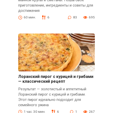
манной крупы и сметаны. Пошаговое
приготовление, ингредиенты и советы для
достижения
60 мин.
6
83
695
Лоранский пирог с курицей и грибами
— классический рецепт
Результат — золотистый и аппетитный
Лоранский пирог с курицей и грибами.
Этот пирог идеально подходит для
семейного ужина
1 час. 30 мин.
6
1
267