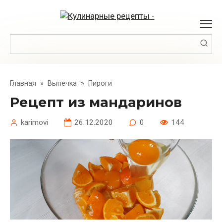
Перейти
к
контенту
Поиск:
Главная
»
Выпечка
»
Пироги
Рецепт из мандаринов
karimovi
26.12.2020
0
144