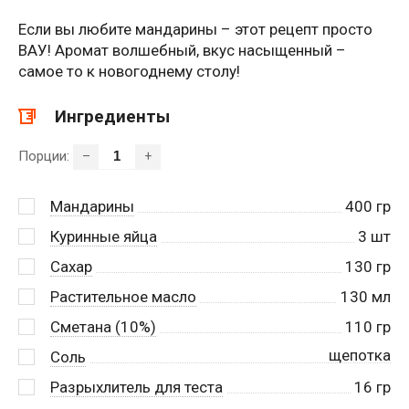
Если вы любите мандарины – этот рецепт просто
ВАУ! Аромат волшебный, вкус насыщенный –
самое то к новогоднему столу!
Ингредиенты
Порции:
–
+
Мандарины
400
гр
Куринные яйца
3
шт
Сахар
130
гр
Растительное масло
130
мл
Сметана (10%)
110
гр
щепотка
Соль
Разрыхлитель для теста
16
гр