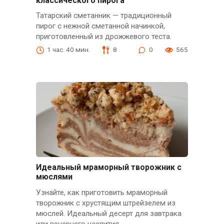
классического пирога
Татарский сметанник — традиционный
пирог с нежной сметанной начинкой,
приготовленный из дрожжевого теста.
1 час. 40 мин.
8
0
565
Идеальный мраморный творожник с
мюслями
Узнайте, как приготовить мраморный
творожник с хрустящим штрейзелем из
мюслей. Идеальный десерт для завтрака
или вечернего чаепития.