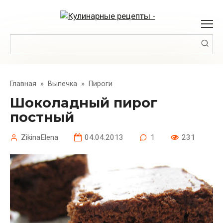
Перейти
к
контенту
Поиск:
Главная
»
Выпечка
»
Пироги
Шоколадный пирог
постный
ZikinaElena
04.04.2013
1
231