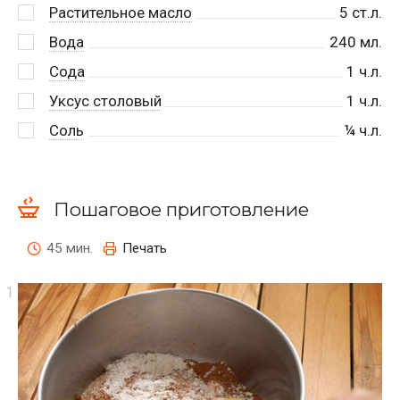
Растительное масло
5
ст.л.
Вода
240
мл.
Сода
1
ч.л.
Уксус столовый
1
ч.л.
Соль
¼
ч.л.
Пошаговое приготовление
45 мин.
Печать