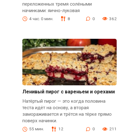
переложенных тремя солёными
начинками: яично-луковая
4 час. 0 мин.
8
0
362
Ленивый пирог с вареньем и орехами
Натёртый пирог — это когда половина
теста идёт на основу, а вторая
замораживается и трётся на тёрке прямо
поверх начинки.
55 мин.
12
0
211