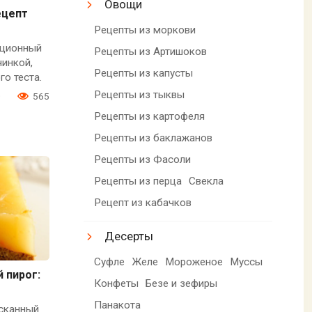
Овощи
ецепт
Рецепты из моркови
иционный
Рецепты из Артишоков
чинкой,
Рецепты из капусты
о теста.
Рецепты из тыквы
0
565
Рецепты из картофеля
Рецепты из баклажанов
Рецепты из Фасоли
Рецепты из перца
Свекла
Рецепт из кабачков
Десерты
Суфле
Желе
Мороженое
Муссы
 пирог:
Конфеты
Безе и зефиры
Панакота
ысканный