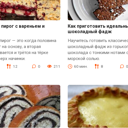
пирог с вареньем и
Как приготовить идеальн
шоколадный фадж
пирог — это когда половина
Научитесь готовить классиче
т на основу, а вторая
шоколадный фадж из горько
ается и трётся на тёрке
шоколада с тонкими нотами 
ерх начинки.
морской солью.
12
0
211
60 мин.
8