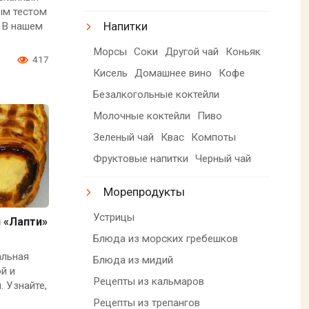
ым тестом
Напитки
 В нашем
Морсы
Соки
Другой чай
Коньяк
0
417
Кисель
Домашнее вино
Кофе
Безалкогольные коктейли
Молочные коктейли
Пиво
Зеленый чай
Квас
Компоты
Фруктовые напитки
Черный чай
Морепродукты
Устрицы
 «Лапти»
Блюда из морских гребешков
альная
Блюда из мидий
й и
Рецепты из кальмаров
 Узнайте,
ь
Рецепты из трепангов