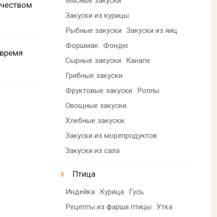
Мясные закуски
ичеством
Закуски из курицы
Рыбные закуски
Закуски из яиц
Форшмак
Фондю
(время
Сырные закуски
Канапе
Грибные закуски
Фруктовые закуски
Роллы
Овощные закуски
Хлебные закуски
Закуски из морепродуктов
Закуски из сала
Птица
Индейка
Курица
Гусь
Рецепты из фарша птицы
Утка