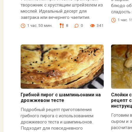
творожник с хрустящим штрейзелем из
блюдо объ
мюслей. Идеальный десерт для
сладость
завтрака или вечернего чаепития.
1 час. 
1 час. 50 мин.
8
0
341
Грибной пирог с шампиньонами на
Слойки с
дрожжевом тесте
рецепт 
инструк
Подробный рецепт приготовления
Готовим 
грибного пирога с использованием
сыром и з
дрожжевого теста и шампиньонов.
рассчитан
Подходит для повседневного