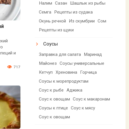
Налим
Сазан
Шашлык из рыбы
Семга
Рецепты из судака
Окунь речной
Из скумбрии
Сом
ый
Рецепты из щуки
ский
Соусы
го
специй и
Заправка для салата
Маринад
Майонез
Соусы универсальные
0
717
Кетчуп
Хреновина
Горчица
Соусы к морепродуктам
Соус к рыбе
Аджика
Соус к овощам
Соус к макаронам
Соусы к птице
Соус к мясу
Соус к овощам