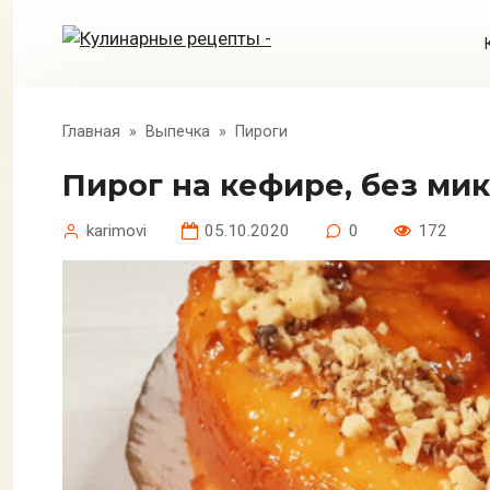
Перейти
к
контенту
Главная
»
Выпечка
»
Пироги
Пирог на кефире, без ми
karimovi
05.10.2020
0
172