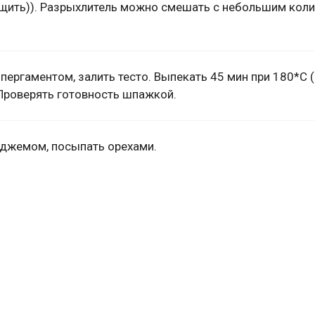
рщить)). Разрыхлитель можно смешать с небольшим кол
ергаментом, залить тесто. Выпекать 45 мин при 180*С 
 Проверять готовность шпажкой.
 джемом, посыпать орехами.