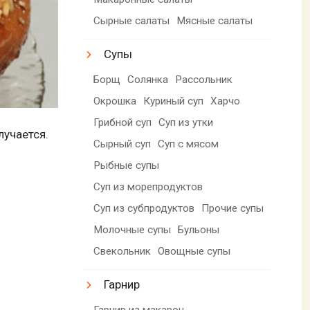
Сырные салаты
Мясные салаты
Супы
Борщ
Солянка
Рассольник
Окрошка
Куриный суп
Харчо
Грибной суп
Суп из утки
лучается.
Сырный суп
Суп с мясом
Рыбные супы
Суп из морепродуктов
Суп из субпродуктов
Прочие супы
Молочные супы
Бульоны
Свекольник
Овощные супы
Гарнир
Гарнир из макарон