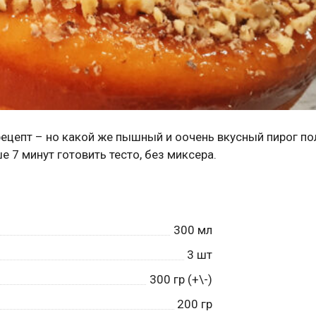
 рецепт – но какой же пышный и оочень вкусный пирог по
 7 минут готовить тесто, без миксера.
300
мл
3
шт
300
гр (+\-)
200
гр