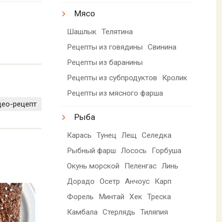
Мясо
Шашлык
Телятина
Рецепты из говядины
Свинина
Рецепты из баранины
Рецепты из субпродуктов
Кролик
Рецепты из мясного фарша
део-рецепт
Рыба
Карась
Тунец
Лещ
Селедка
Рыбный фарш
Лосось
Горбуша
Окунь морской
Пеленгас
Линь
Дорадо
Осетр
Анчоус
Карп
Форель
Минтай
Хек
Треска
Камбала
Стерлядь
Тиляпия