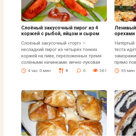
Слоёный закусочный пирог из 4
Ленивый 
коржей с рыбой, яйцом и сыром
орехами
Слоёный закусочный «торт» —
Натёртый 
несладкий пирог из четырёх тонких
теста идё
коржей на пиве, переложенных тремя
заморажив
солёными начинками: яично-луковая
прямо пов
4 час. 0 мин.
8
0
361
55 мин.