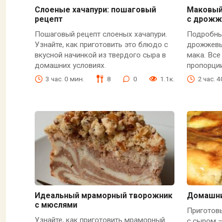
Слоеные хачапури: пошаговый
Маковый
рецепт
с дрожж
Пошаговый рецепт слоеных хачапури.
Подробны
Узнайте, как приготовить это блюдо с
дрожжевы
вкусной начинкой из твердого сыра в
мака. Все
домашних условиях.
пропорции
3 час. 0 мин.
8
0
1.1к.
2 час. 
Идеальный мраморный творожник
Домашни
с мюслями
Приготов
Узнайте, как приготовить мраморный
с сыром —