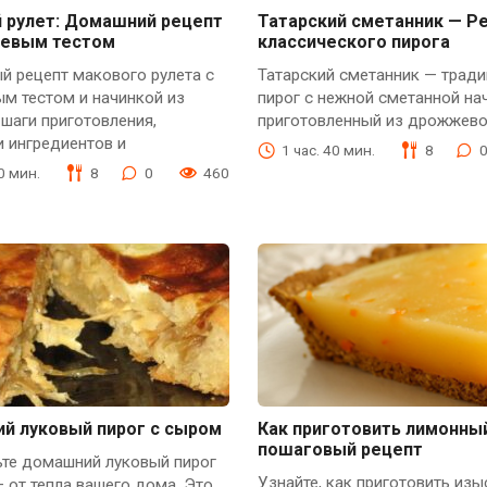
 рулет: Домашний рецепт
Татарский сметанник — Р
евым тестом
классического пирога
й рецепт макового рулета с
Татарский сметанник — трад
м тестом и начинкой из
пирог с нежной сметанной на
 шаги приготовления,
приготовленный из дрожжевог
 ингредиентов и
1 час. 40 мин.
8
40 мин.
8
0
460
й луковый пирог с сыром
Как приготовить лимонный
пошаговый рецепт
ьте домашний луковый пирог
Узнайте, как приготовить из
 от тепла вашего дома. Это