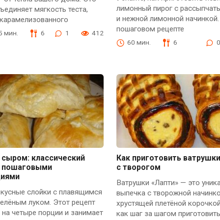
лимонный пирог с рассыпчат
единяет мягкость теста,
и нежной лимонной начинкой.
 карамелизованного
пошаговом рецепте
15 мин.
6
1
412
60 мин.
6
 сыром: классический
Как приготовить ватрушки
с пошаговыми
с творогом
циями
Ватрушки «Лапти» — это уник
вкусные слойки с плавящимся
выпечка с творожной начинко
елёным луком. Этот рецепт
хрустящей плетёной корочкой.
 на четыре порции и занимает
как шаг за шагом приготовит