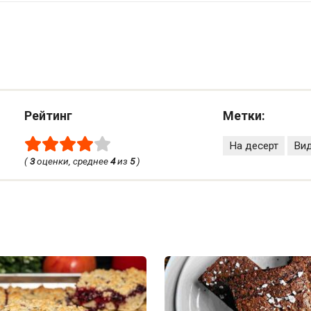
Рейтинг
Метки:
На десерт
Ви
(
3
оценки, среднее
4
из
5
)