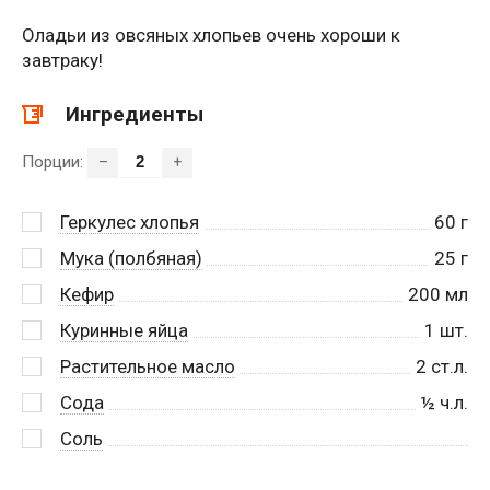
Оладьи из овсяных хлопьев очень хороши к
завтраку!
Ингредиенты
Порции:
–
+
Геркулес хлопья
60
г
Мука (полбяная)
25
г
Кефир
200
мл
Куринные яйца
1
шт.
Растительное масло
2
ст.л.
Сода
½
ч.л.
Соль