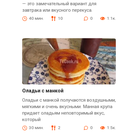
— это замечательный вариант для
завтрака или вкусного перекуса.
40 мин.
10
0
1.1к.
Оладьи с манкой
Оладьи с манкой получаются воздушными,
мягкими и очень вкусными. Манная крупа
придает оладьям неповторимый вкус,
который
30 мин.
2
0
1.5к.