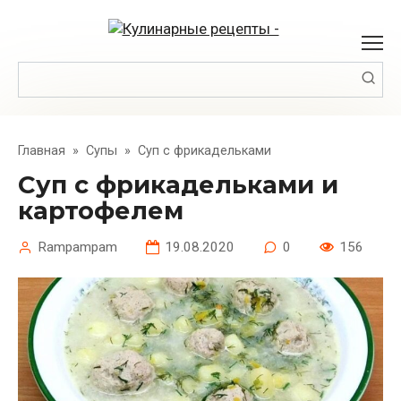
Перейти
к
контенту
Поиск:
Главная
»
Супы
»
Суп с фрикадельками
Суп с фрикадельками и
картофелем
Rampampam
19.08.2020
0
156