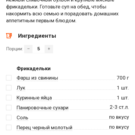
фрикадельки. Готовьте суп на обед, чтобы
накормить всю семью и порадовать домашних
аппетитным первым блюдом.
Ингредиенты
Порции:
–
+
Фрикадельки
Фарш из свинины
700
г
Лук
1
шт.
Куринные яйца
1
шт.
2-3 ст.л.
Панировочные сухари
по вкусу
Соль
по вкусу
Перец черный молотый