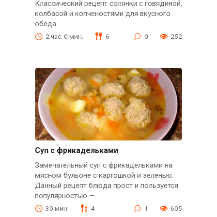
Классический рецепт солянки с говядиной,
колбасой и копченостями для вкусного
обеда.
2 час. 0 мин.
6
0
252
Cуп с фрикадельками
Замечательный суп с фрикадельками на
мясном бульоне с картошкой и зеленью.
Данный рецепт блюда прост и пользуется
популярностью —
30 мин.
4
1
605