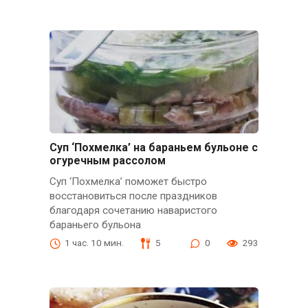
Суп ‘Похмелка’ на бараньем бульоне с
огуречным рассолом
Суп ‘Похмелка’ поможет быстро
восстановиться после праздников
благодаря сочетанию наваристого
бараньего бульона
1 час. 10 мин.
5
0
293