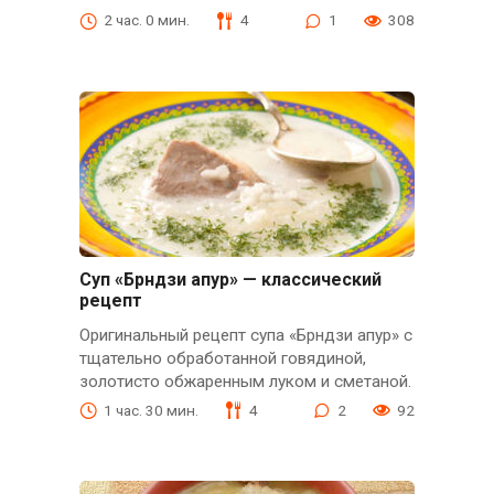
2 час. 0 мин.
4
1
308
Суп «Брндзи апур» — классический
рецепт
Оригинальный рецепт супа «Брндзи апур» с
тщательно обработанной говядиной,
золотисто обжаренным луком и сметаной.
1 час. 30 мин.
4
2
92