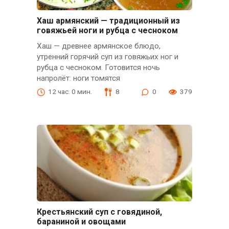
Хаш армянский — традиционный из
говяжьей ноги и рубца с чесноком
Хаш — древнее армянское блюдо,
утренний горячий суп из говяжьих ног и
рубца с чесноком. Готовится ночь
напролёт: ноги томятся
12 час. 0 мин.
8
0
379
Крестьянский суп с говядиной,
бараниной и овощами