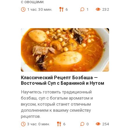
с овощами.
1 час. 30 мин.
6
1
232
Классический Рецепт Бозбаша —
Восточный Суп с Бараниной и Нутом
Научитесь готовить традиционный
бозбаш, суп с богатым ароматом и
вкусом, который станет отличным
дополнением к вашему семейству
рецептов.
3 час. 0 мин.
6
0
254