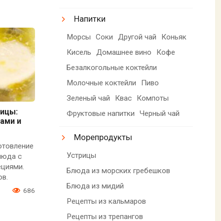
Напитки
Морсы
Соки
Другой чай
Коньяк
Кисель
Домашнее вино
Кофе
Безалкогольные коктейли
Молочные коктейли
Пиво
Зеленый чай
Квас
Компоты
рицы:
Фруктовые напитки
Черный чай
ами и
Морепродукты
отовление
Устрицы
люда с
ециями.
Блюда из морских гребешков
ов.
Блюда из мидий
1
686
Рецепты из кальмаров
Рецепты из трепангов