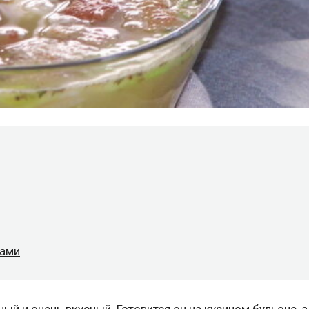
ками
ый и очень вкусный. Готовится он на курином бульоне, а