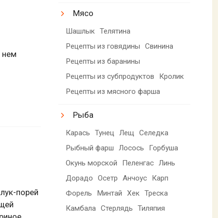
Мясо
Шашлык
Телятина
Рецепты из говядины
Свинина
в нем
Рецепты из баранины
Рецепты из субпродуктов
Кролик
Рецепты из мясного фарша
Рыба
Карась
Тунец
Лещ
Селедка
Рыбный фарш
Лосось
Горбуша
Окунь морской
Пеленгас
Линь
Дорадо
Осетр
Анчоус
Карп
лук-порей
Форель
Минтай
Хек
Треска
ящей
Камбала
Стерлядь
Тиляпия
уриное