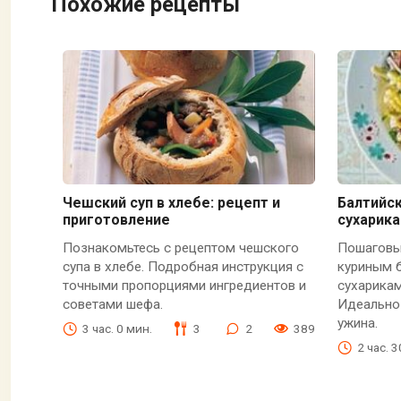
Похожие рецепты
Чешский суп в хлебе: рецепт и
Балтийск
приготовление
сухарик
Познакомьтесь с рецептом чешского
Пошаговый
супа в хлебе. Подробная инструкция с
куриным 
точными пропорциями ингредиентов и
сухарикам
советами шефа.
Идеально
ужина.
3 час. 0 мин.
3
2
389
2 час. 