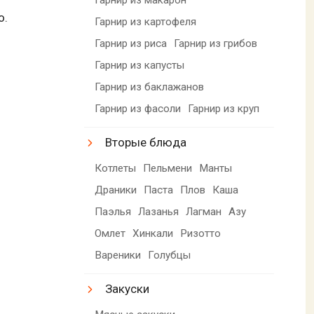
о.
Гарнир из картофеля
Гарнир из риса
Гарнир из грибов
Гарнир из капусты
Гарнир из баклажанов
Гарнир из фасоли
Гарнир из круп
Вторые блюда
Котлеты
Пельмени
Манты
Драники
Паста
Плов
Каша
Паэлья
Лазанья
Лагман
Азу
Омлет
Хинкали
Ризотто
Вареники
Голубцы
Закуски