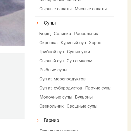
Сырные салаты
Мясные салаты
Супы
Борщ
Солянка
Рассольник
Окрошка
Куриный суп
Харчо
Грибной суп
Суп из утки
Сырный суп
Суп с мясом
Рыбные супы
Суп из морепродуктов
Суп из субпродуктов
Прочие супы
Молочные супы
Бульоны
Свекольник
Овощные супы
Гарнир
Гарнир из макарон