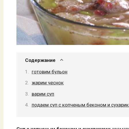
Содержание
готовим бульон
жарим чеснок
варим суп
подаем суп с копченым беконом и сухари
Суп с копченым беконом и сухариками
ароматн