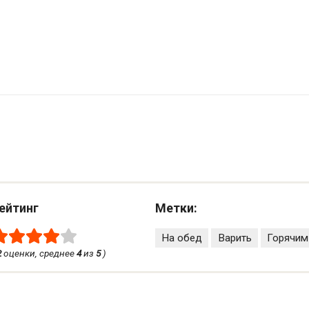
ейтинг
Метки:
На обед
Варить
Горячим
2
оценки, среднее
4
из
5
)