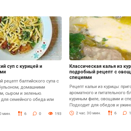
ий суп с курицей и
Классическая калья из ку
ами
подробный рецепт с овощ
специями
 рецепт балтийского супа с
Рецепт кальи из курицы: приг
бульоном, домашними
ароматного и питательного б
и, сыром и зеленью.
куриным филе, овощами и сп
 для семейного обеда или
Подходит для обедов и ужин
2 час. 30 мин.
6
30 мин.
6
0
193