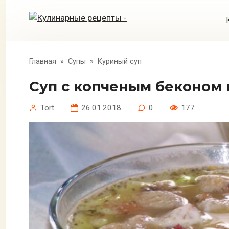
Перейти
к
контенту
Главная
»
Супы
»
Куриный суп
Суп с копченым беконом
Tort
26.01.2018
0
177