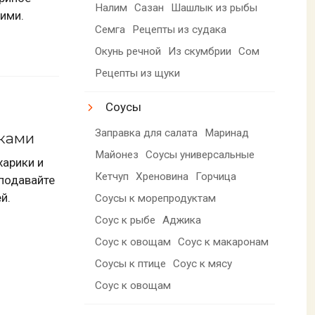
Налим
Сазан
Шашлык из рыбы
ими.
Семга
Рецепты из судака
Окунь речной
Из скумбрии
Сом
Рецепты из щуки
Соусы
Заправка для салата
Маринад
иками
Майонез
Соусы универсальные
харики и
Кетчуп
Хреновина
Горчица
подавайте
й.
Соусы к морепродуктам
Соус к рыбе
Аджика
Соус к овощам
Соус к макаронам
Соусы к птице
Соус к мясу
Соус к овощам