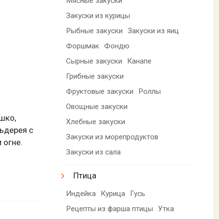
Мясные закуски
Закуски из курицы
Рыбные закуски
Закуски из яиц
Форшмак
Фондю
Сырные закуски
Канапе
Грибные закуски
Фруктовые закуски
Роллы
Овощные закуски
шко,
Хлебные закуски
льдерея с
Закуски из морепродуктов
 огне.
Закуски из сала
Птица
Индейка
Курица
Гусь
Рецепты из фарша птицы
Утка