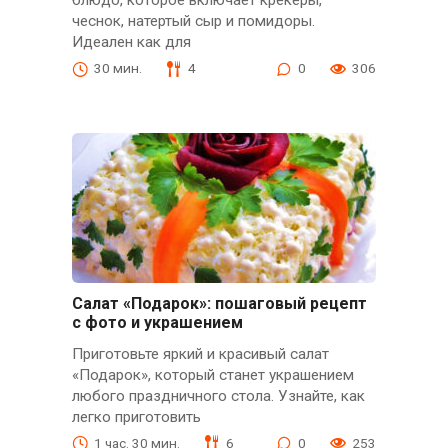
блюдо, которое включает крекеры,
чеснок, натертый сыр и помидоры.
Идеален как для
30 мин.
4
0
306
Салат «Подарок»: пошаговый рецепт
с фото и украшением
Приготовьте яркий и красивый салат
«Подарок», который станет украшением
любого праздничного стола. Узнайте, как
легко приготовить
1 час. 30 мин.
6
0
253