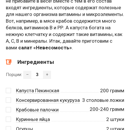
не прибавите в весе! Вместе с тем в его состав
входят ингредиенты, которые содержат полезные
для нашего организма витамины и микроэлементы.
Вот, например, в мясе крабов содержится много
белков, витаминов В и РР. А капуста богата на
нежную клетчатку и содержит такие витамины, как
А, С, В и минералы. Итак, давайте приготовим с
вами
салат «Невесомость»
.
Ингредиенты
Порции:
–
+
Капуста Пекинская
200
грамм
Консервированная кукуруза
3
столовые ложки
200-240 грамм
Крабовые палочки
Куринные яйца
2
штуки
Огурцы
2
штуки