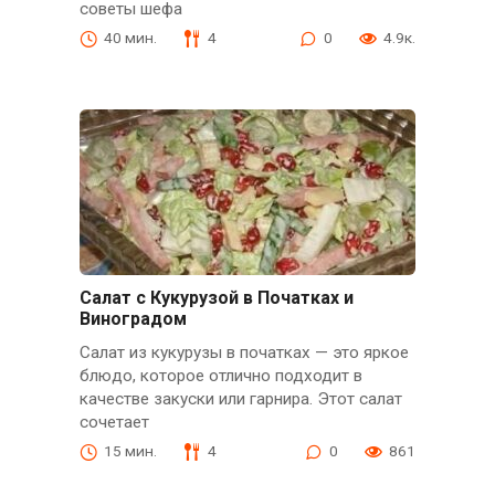
советы шефа
40 мин.
4
0
4.9к.
Салат с Кукурузой в Початках и
Виноградом
Салат из кукурузы в початках — это яркое
блюдо, которое отлично подходит в
качестве закуски или гарнира. Этот салат
сочетает
15 мин.
4
0
861