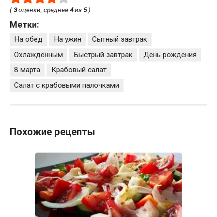
(
3
оценки, среднее
4
из
5
)
Метки:
На обед
На ужин
Сытный завтрак
Охлаждённым
Быстрый завтрак
День рождения
8 марта
Крабовый салат
Салат с крабовыми палочками
Похожие рецепты