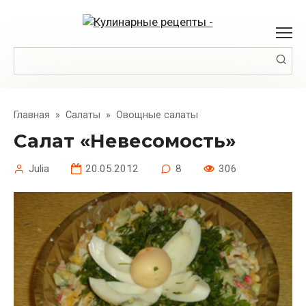
Перейти
к
контенту
Поиск:
Главная
»
Салаты
»
Овощные салаты
Салат «Невесомость»
Julia
20.05.2012
8
306