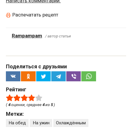
Написать комментарий.
Распечатать рецепт
Rampampam
/ автор статьи
Поделиться с друзьями
Рейтинг
(
4
оценки, среднее
4
из
5
)
Метки:
На обед
На ужин
Охлаждённым