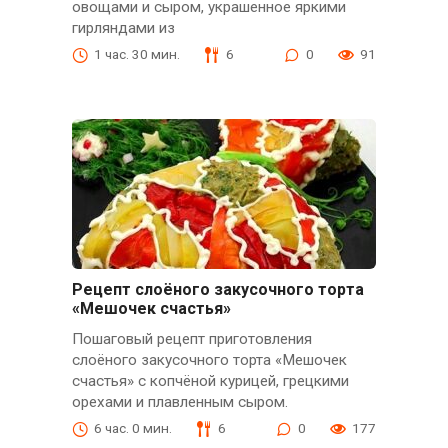
овощами и сыром, украшенное яркими
гирляндами из
1 час. 30 мин.
6
0
91
Рецепт слоёного закусочного торта
«Мешочек счастья»
Пошаговый рецепт приготовления
слоёного закусочного торта «Мешочек
счастья» с копчёной курицей, грецкими
орехами и плавленным сыром.
6 час. 0 мин.
6
0
177