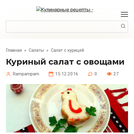
Перейти
к
контенту
Поиск:
Главная
»
Салаты
»
Салат с курицей
Куриный салат с овощами
Rampampam
15.12.2016
0
27