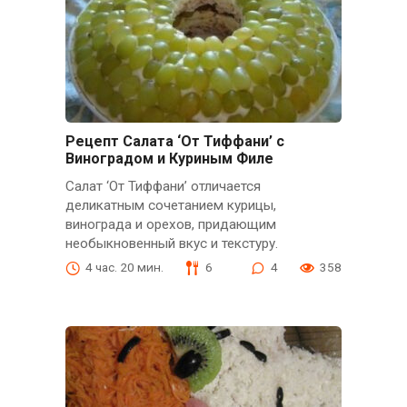
Рецепт Салата ‘От Тиффани’ с
Виноградом и Куриным Филе
Салат ‘От Тиффани’ отличается
деликатным сочетанием курицы,
винограда и орехов, придающим
необыкновенный вкус и текстуру.
4 час. 20 мин.
6
4
358