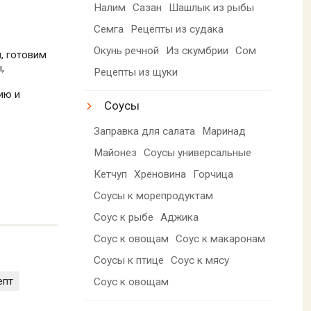
Налим
Сазан
Шашлык из рыбы
Семга
Рецепты из судака
Окунь речной
Из скумбрии
Сом
, готовим
,
Рецепты из щуки
ию и
Соусы
Заправка для салата
Маринад
Майонез
Соусы универсальные
Кетчуп
Хреновина
Горчица
Соусы к морепродуктам
Соус к рыбе
Аджика
Соус к овощам
Соус к макаронам
Соусы к птице
Соус к мясу
епт
Соус к овощам