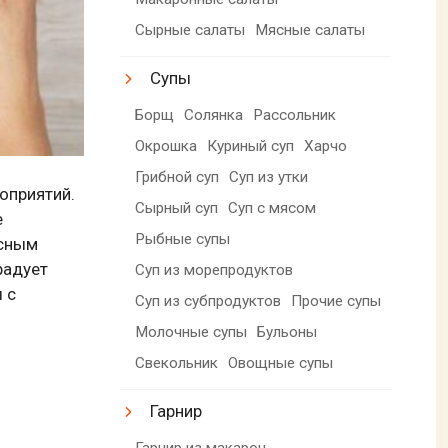
Сырные салаты
Мясные салаты
Супы
Борщ
Солянка
Рассольник
Окрошка
Куриный суп
Харчо
Грибной суп
Суп из утки
оприятий.
Сырный суп
Суп с мясом
е
Рыбные супы
асным
радует
Суп из морепродуктов
 с
Суп из субпродуктов
Прочие супы
Молочные супы
Бульоны
Свекольник
Овощные супы
Гарнир
Гарнир из макарон