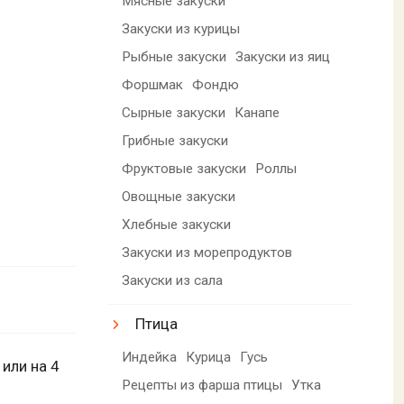
Мясные закуски
Закуски из курицы
Рыбные закуски
Закуски из яиц
Форшмак
Фондю
Сырные закуски
Канапе
Грибные закуски
Фруктовые закуски
Роллы
Овощные закуски
Хлебные закуски
Закуски из морепродуктов
Закуски из сала
Птица
Индейка
Курица
Гусь
или на 4
Рецепты из фарша птицы
Утка