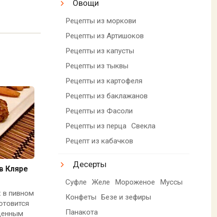
Овощи
Рецепты из моркови
Рецепты из Артишоков
Рецепты из капусты
Рецепты из тыквы
Рецепты из картофеля
Рецепты из баклажанов
Рецепты из Фасоли
Рецепты из перца
Свекла
Рецепт из кабачков
Десерты
в Кляре
Суфле
Желе
Мороженое
Муссы
 в пивном
Конфеты
Безе и зефиры
готовится
Панакота
щенным