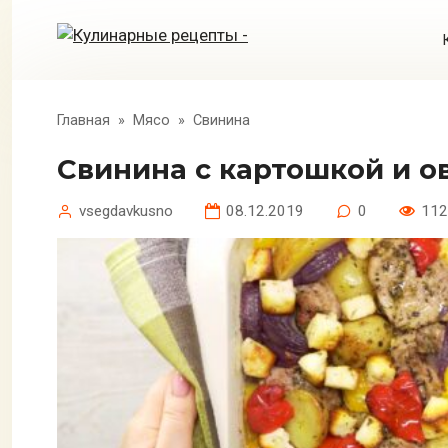
Перейти
к
контенту
Главная
»
Мясо
»
Свинина
Свинина с картошкой и 
vsegdavkusno
08.12.2019
0
112