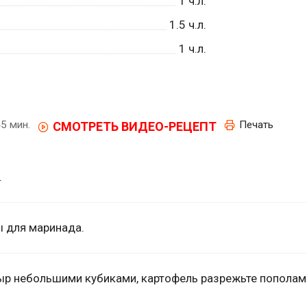
1
ч.л.
1.5
ч.л.
1
ч.л.
5 мин.
Печать
СМОТРЕТЬ ВИДЕО-РЕЦЕПТ
.
ы для маринада.
сыр небольшими кубиками, картофель разрежьте пополам 