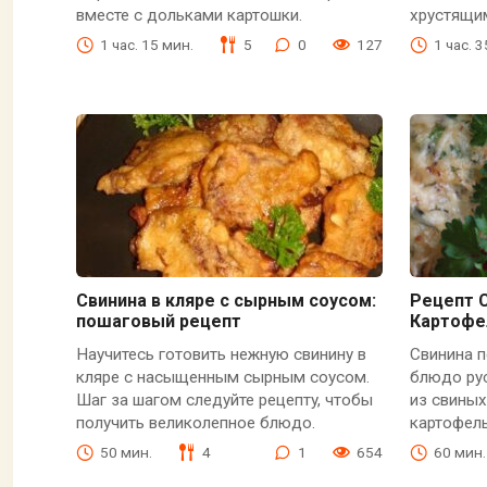
вместе с дольками картошки.
хрустящи
1 час. 15 мин.
5
0
127
1 час. 
Свинина в кляре с сырным соусом:
Рецепт 
пошаговый рецепт
Картофе
Научитесь готовить нежную свинину в
Свинина 
кляре с насыщенным сырным соусом.
блюдо рус
Шаг за шагом следуйте рецептy, чтобы
из свиных
получить великолепное блюдо.
картофель
50 мин.
4
1
654
60 мин.