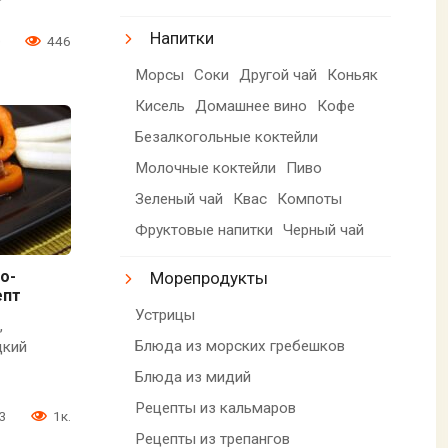
Напитки
0
446
Морсы
Соки
Другой чай
Коньяк
Кисель
Домашнее вино
Кофе
Безалкогольные коктейли
Молочные коктейли
Пиво
Зеленый чай
Квас
Компоты
Фруктовые напитки
Черный чай
о-
Морепродукты
епт
Устрицы
,
Блюда из морских гребешков
дкий
Блюда из мидий
Рецепты из кальмаров
3
1к.
Рецепты из трепангов