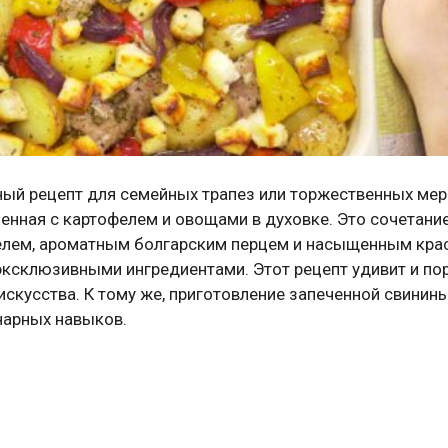
ый рецепт для семейных трапез или торжественных мер
ченная с картофелем и овощами в духовке. Это сочетани
фелем, ароматным болгарским перцем и насыщенным кр
эксклюзивными ингредиентами. Этот рецепт удивит и по
скусства. К тому же, приготовление запеченной свинины
нарных навыков.