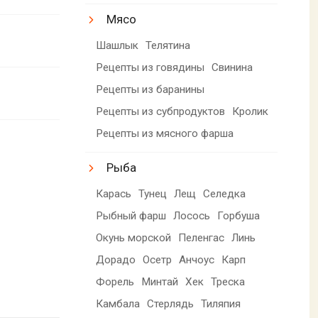
Мясо
Шашлык
Телятина
Рецепты из говядины
Свинина
Рецепты из баранины
Рецепты из субпродуктов
Кролик
Рецепты из мясного фарша
Рыба
Карась
Тунец
Лещ
Селедка
Рыбный фарш
Лосось
Горбуша
Окунь морской
Пеленгас
Линь
Дорадо
Осетр
Анчоус
Карп
Форель
Минтай
Хек
Треска
Камбала
Стерлядь
Тиляпия