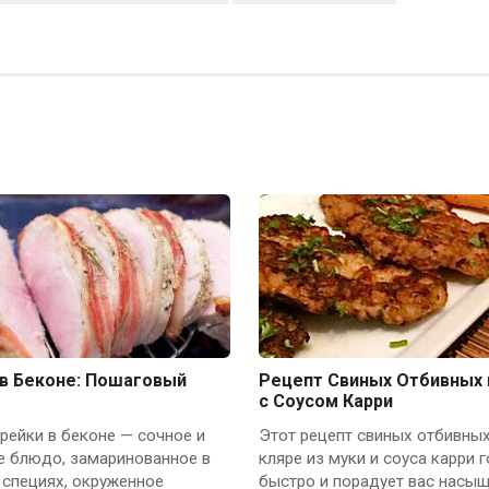
 в Беконе: Пошаговый
Рецепт Свиных Отбивных 
с Соусом Карри
рейки в беконе — сочное и
Этот рецепт свиных отбивных
е блюдо, замаринованное в
кляре из муки и соуса карри 
 специях, окруженное
быстро и порадует вас насы