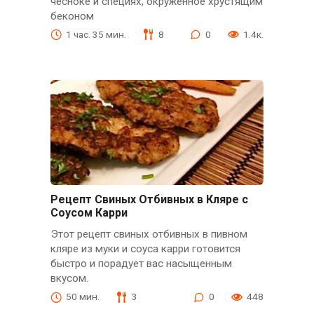
чесноке и специях, окруженное хрустящим
беконом
1 час. 35 мин.
8
0
1.4к.
Рецепт Свиных Отбивных в Кляре с
Соусом Карри
Этот рецепт свиных отбивных в пивном
кляре из муки и соуса карри готовится
быстро и порадует вас насыщенным
вкусом.
50 мин.
3
0
448