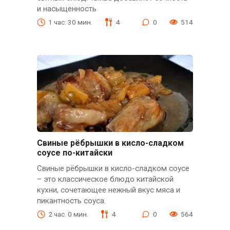
и насыщенность
1 час. 30 мин.
4
0
514
Свиные рёбрышки в кисло-сладком
соусе по-китайски
Свиные рёбрышки в кисло-сладком соусе
– это классическое блюдо китайской
кухни, сочетающее нежный вкус мяса и
пикантность соуса.
2 час. 0 мин.
4
0
564