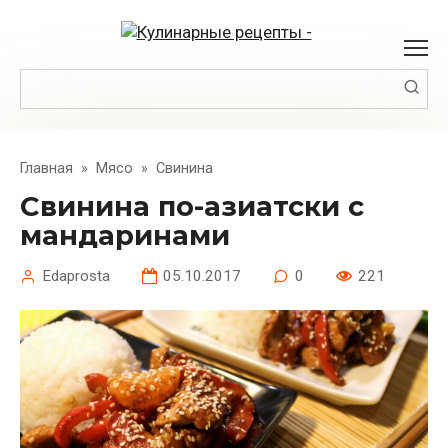
Перейти
к
контенту
Поиск:
Главная
»
Мясо
»
Свинина
Свинина по-азиатски с
мандаринами
Edaprosta
05.10.2017
0
221