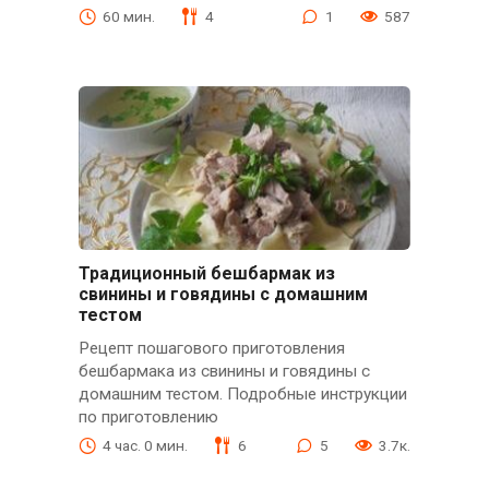
60 мин.
4
1
587
Традиционный бешбармак из
свинины и говядины с домашним
тестом
Рецепт пошагового приготовления
бешбармака из свинины и говядины с
домашним тестом. Подробные инструкции
по приготовлению
4 час. 0 мин.
6
5
3.7к.