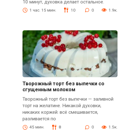
10 минут, духовка делает остальное.
1 час. 15 мин.
10
0
1.9к.
Творожный торт без выпечки со
сгущенным молоком
Творожный торт без выпечки — заливной
торт на желатине. Никакой духовки,
никаких коржей: всё смешивается,
разливается по
45 мин.
8
0
1.5к.