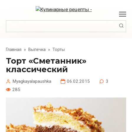
Перейти
к
контенту
Поиск:
Главная
»
Выпечка
»
Торты
Торт «Сметанник»
классический
Myagkayalapaushka
06.02.2015
3
285