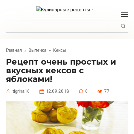
Перейти
к
контенту
Поиск:
Главная
»
Выпечка
»
Кексы
Рецепт очень простых и
вкусных кексов с
яблоками!
tigrina16
12.09.2018
0
77