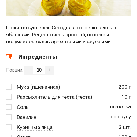
Приветствую всех. Сегодня я готовлю кексы с
яблоками. Рецепт очень простой, но кексы
получаются очень ароматными и вкусными.
Ингредиенты
Порции:
–
+
Мука (пшеничная)
200
г
Разрыхлитель для теста (теста)
10
г
щепотка
Соль
по вкусу
Ванилин
Куринные яйца
3
шт.