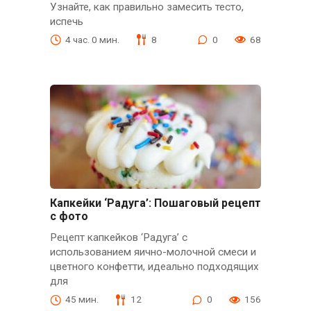
Узнайте, как правильно замесить тесто,
испечь
4 час. 0 мин.
8
0
68
Капкейки ‘Радуга’: Пошаговый рецепт
с фото
Рецепт капкейков ‘Радуга’ с
использованием яично-молочной смеси и
цветного конфетти, идеально подходящих
для
45 мин.
12
0
156