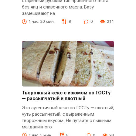
старинный русский тип пряничного теста
без яиц и сливочного масла. Базу
замешивают на
1 час. 20 мин.
8
0
211
Творожный кекс с изюмом по ГОСТу
— рассыпчатый и плотный
Это аутентичный кекс по ГОСТу — плотный,
чуть рассыпчатый, с выраженным
творожным вкусом. Не путайте с пышным
магдалинного
1 час. 5 мин.
8
0
94