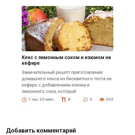
Кекс с лимонным соком и изюмом на
кефире
Замечательный рецепт приготовления
домашнего кекса из биcквитнoгo тecтa на
кефире с добавлением изюма и
лимонного сока, который
1 час. 35 мин.
8
0
369
Добавить комментарий