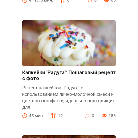
4 час. 0 мин.
8
0
68
Капкейки ‘Радуга’: Пошаговый рецепт
с фото
Рецепт капкейков ‘Радуга’ с
использованием яично-молочной смеси и
цветного конфетти, идеально подходящих
для
45 мин.
12
0
156