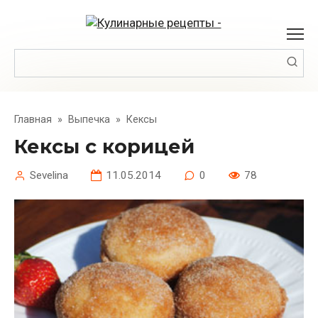
Перейти
к
контенту
Поиск:
Главная
»
Выпечка
»
Кексы
Кексы с корицей
Sevelina
11.05.2014
0
78