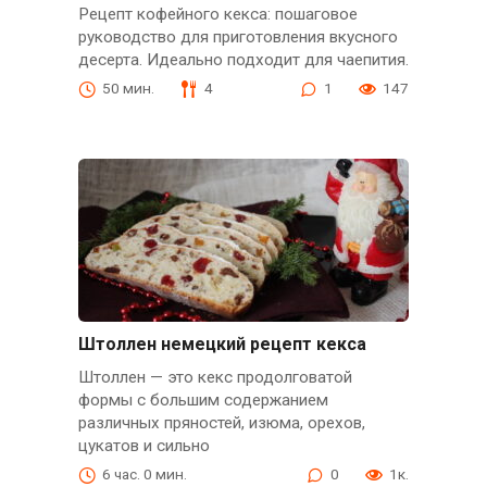
Рецепт кофейного кекса: пошаговое
руководство для приготовления вкусного
десерта. Идеально подходит для чаепития.
50 мин.
4
1
147
Штоллен немецкий рецепт кекса
Штоллен — это кекс продолговатой
формы с большим содержанием
различных пряностей, изюма, орехов,
цукатов и сильно
6 час. 0 мин.
0
1к.