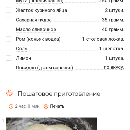
Мука (пшеничная вс)
250
грамм.
Желток куриного яйца
2
штуки.
Сахарная пудра
35
грамм.
Масло сливочное
40
грамм.
Ром (коньяк водка)
1
столовая ложка.
Соль
1
щепотка.
Лимон
1
штука.
по вкусу.
Повидло (джем варенье)
Пошаговое приготовление
2 час. 0 мин.
Печать