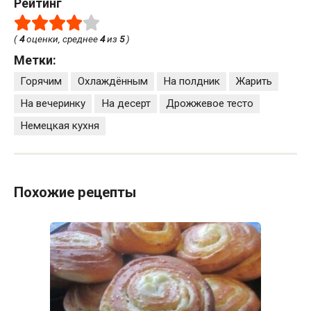
Рейтинг
(
4
оценки, среднее
4
из
5
)
Метки:
Горячим
Охлаждённым
На полдник
Жарить
На вечеринку
На десерт
Дрожжевое тесто
Немецкая кухня
Похожие рецепты