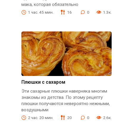
мака, которая обязательно
1 час. 45 мин.
16
0
1.3к.
Плюшки с сахаром
Эти сахарные плюшки наверняка многим
знакомы из детства. По этому рецепту
плюшки получаются невероятно нежными,
воздушными
2 час. 20 мин.
20
0
2.6к.