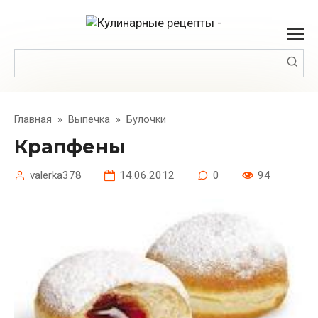
Перейти
к
контенту
Поиск:
Главная
»
Выпечка
»
Булочки
Крапфены
valerka378
14.06.2012
0
94