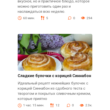
вкусное, но и практичное блюдо, которое
можно приготовить один раз и
наслаждаться всю неделю.
60 мин.
5
0
294
Сладкие булочки с корицей Синнабон
Идеальный рецепт нежнейших булочек с
корицей Синнабон из сдобного теста с
творогом и покрытых сливочным кремом,
которые приятно
1 час. 15 мин.
12
0
2.3к.