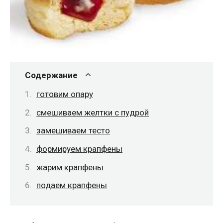
Содержание
готовим опару
смешиваем желтки с пудрой
замешиваем тесто
формируем крапфены
жарим крапфены
подаем крапфены