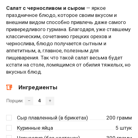
Салат с черносливом и сыром
— яркое
праздничное блюдо, которое своим вкусом и
внешним видом способно привлечь даже самого
привередливого гурмана. Благодаря, уже ставшему
классическим, сочетанию грецких орехов и
чернослива, блюдо получается сытным и
аппетитным, а, главное, полезным для
пищеварения. Так что такой салат весьма будет
кстати на столе, ломящимся от обилия тяжелых, но
вкусных блюд.
Ингредиенты
Порции:
–
+
Сыр плавленный (в брикетах)
200
грамм
Куринные яйца
5
штук
Чернослив (без косточек)
300
грамм