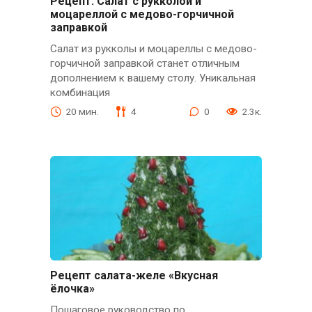
Рецепт: Салат с рукколой и
моцареллой с медово-горчичной
заправкой
Салат из рукколы и моцареллы с медово-
горчичной заправкой станет отличным
дополнением к вашему столу. Уникальная
комбинация
20 мин.
4
0
2.3к.
Рецепт салата-желе «Вкусная
ёлочка»
Пошаговое руководство по