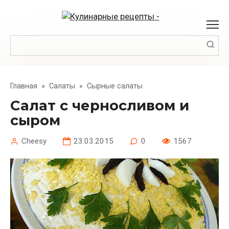
Перейти
к
контенту
Поиск:
Главная
»
Салаты
»
Сырные салаты
Салат с черносливом и
сыром
Cheesy
23.03.2015
0
1567