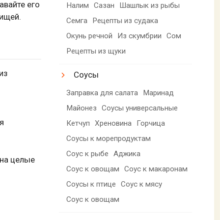
авайте его
Налим
Сазан
Шашлык из рыбы
пищей.
Семга
Рецепты из судака
Окунь речной
Из скумбрии
Сом
Рецепты из щуки
из
Соусы
Заправка для салата
Маринад
Майонез
Соусы универсальные
я
Кетчуп
Хреновина
Горчица
Соусы к морепродуктам
Соус к рыбе
Аджика
 на целые
Соус к овощам
Соус к макаронам
Соусы к птице
Соус к мясу
Соус к овощам