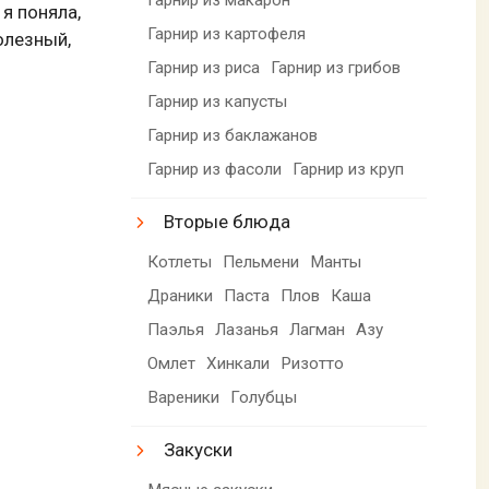
 я поняла,
Гарнир из картофеля
полезный,
Гарнир из риса
Гарнир из грибов
Гарнир из капусты
Гарнир из баклажанов
Гарнир из фасоли
Гарнир из круп
Вторые блюда
Котлеты
Пельмени
Манты
Драники
Паста
Плов
Каша
Паэлья
Лазанья
Лагман
Азу
Омлет
Хинкали
Ризотто
Вареники
Голубцы
Закуски