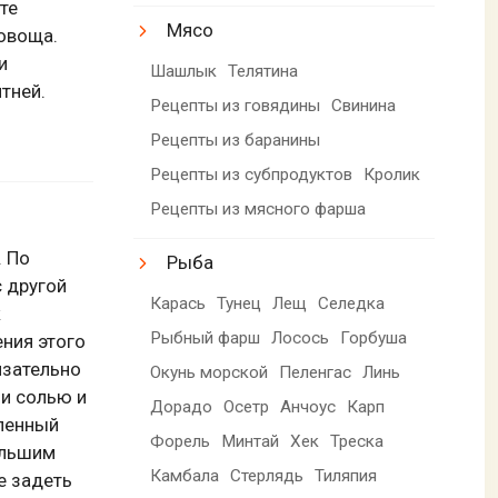
те
Мясо
 овоща.
и
Шашлык
Телятина
тней.
Рецепты из говядины
Свинина
Рецепты из баранины
Рецепты из субпродуктов
Кролик
Рецепты из мясного фарша
. По
Рыба
 другой
Карась
Тунец
Лещ
Селедка
к
Рыбный фарш
Лосось
Горбуша
ения этого
бязательно
Окунь морской
Пеленгас
Линь
ми солью и
Дорадо
Осетр
Анчоус
Карп
ленный
Форель
Минтай
Хек
Треска
ольшим
Камбала
Стерлядь
Тиляпия
е задеть