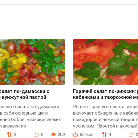
салат по-дамасски с
Горячий салат по-рижски: 
и кунжутной пастой
кабачками и творожной м
рячего салата по-дамасски
Рецепт горячего салата по-р
в себя основные шаги
включает обжаренные кабачк
ения бобов, нарезки свежих
помидоров и нежный творог 
заправки из
чесноком. Простой и вкусный
2
0
209
60 мин.
4