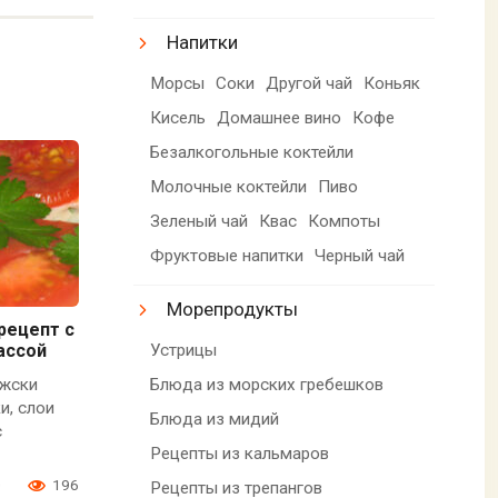
Напитки
Морсы
Соки
Другой чай
Коньяк
Кисель
Домашнее вино
Кофе
Безалкогольные коктейли
Молочные коктейли
Пиво
Зеленый чай
Квас
Компоты
Фруктовые напитки
Черный чай
Морепродукты
рецепт с
Устрицы
ассой
Блюда из морских гребешков
ижски
и, слои
Блюда из мидий
с
Рецепты из кальмаров
0
196
Рецепты из трепангов