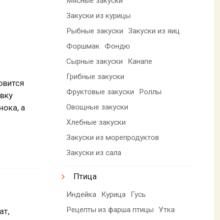
Мясные закуски
Закуски из курицы
Рыбные закуски
Закуски из яиц
Форшмак
Фондю
Сырные закуски
Канапе
Грибные закуски
овится
Фруктовые закуски
Роллы
овку
нока, а
Овощные закуски
Хлебные закуски
Закуски из морепродуктов
Закуски из сала
Птица
Индейка
Курица
Гусь
Рецепты из фарша птицы
Утка
ат,