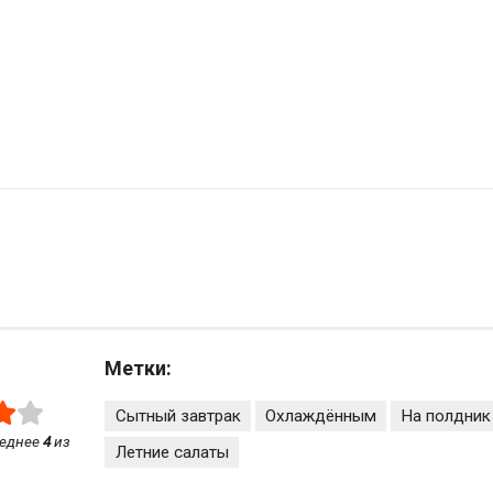
Метки:
Сытный завтрак
Охлаждённым
На полдник
реднее
4
из
Летние салаты