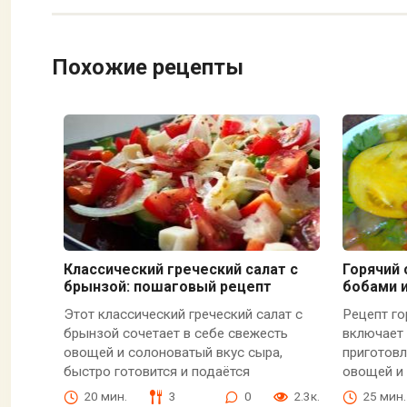
Похожие рецепты
Классический греческий салат с
Горячий 
брынзой: пошаговый рецепт
бобами 
Этот классический греческий салат с
Рецепт го
брынзой сочетает в себе свежесть
включает 
овощей и солоноватый вкус сыра,
приготовл
быстро готовится и подаётся
овощей и 
20 мин.
3
0
2.3к.
25 мин.