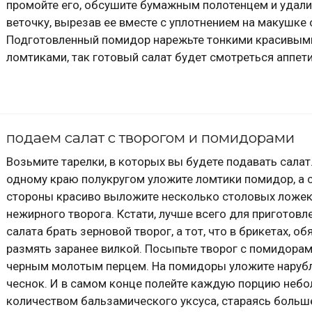
промойте его, обсушите бумажным полотенцем и удали
веточку, вырезав ее вместе с уплотнением на макушке
Подготовленный помидор нарежьте тонкими красивым
ломтиками, так готовый салат будет смотреться аппети
подаем салат с творогом и помидорами
Возьмите тарелки, в которых вы будете подавать салат
одному краю полукругом уложите ломтики помидор, а с
стороны красиво выложите несколько столовых ложе
нежирного творога. Кстати, лучше всего для приготовл
салата брать зерновой творог, а тот, что в брикетах, о
размять заранее вилкой. Посыпьте творог с помидора
черным молотым перцем. На помидоры уложите наруб
чеснок. И в самом конце полейте каждую порцию неб
количеством бальзамического уксуса, стараясь больш