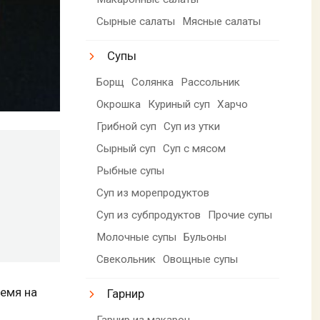
Сырные салаты
Мясные салаты
Супы
Борщ
Солянка
Рассольник
Окрошка
Куриный суп
Харчо
Грибной суп
Суп из утки
Сырный суп
Суп с мясом
Рыбные супы
Суп из морепродуктов
Суп из субпродуктов
Прочие супы
Молочные супы
Бульоны
Свекольник
Овощные супы
ремя на
Гарнир
Гарнир из макарон