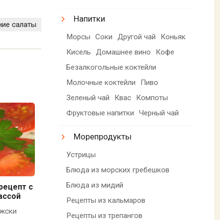
Напитки
ние салаты
Морсы
Соки
Другой чай
Коньяк
Кисель
Домашнее вино
Кофе
Безалкогольные коктейли
Молочные коктейли
Пиво
Зеленый чай
Квас
Компоты
Фруктовые напитки
Черный чай
Морепродукты
Устрицы
Блюда из морских гребешков
Блюда из мидий
рецепт с
ассой
Рецепты из кальмаров
ижски
Рецепты из трепангов