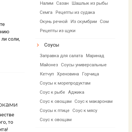
Налим
Сазан
Шашлык из рыбы
Семга
Рецепты из судака
Окунь речной
Из скумбрии
Сом
те
Рецепты из щуки
анию
 ли соли,
Соусы
Заправка для салата
Маринад
Майонез
Соусы универсальные
Кетчуп
Хреновина
Горчица
Соусы к морепродуктам
Соус к рыбе
Аджика
Соус к овощам
Соус к макаронам
локами
Соусы к птице
Соус к мясу
честве
Соус к овощам
го, то
ита!