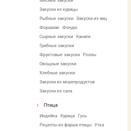
Мясные закуски
Закуски из курицы
Рыбные закуски
Закуски из яиц
Форшмак
Фондю
Сырные закуски
Канапе
Грибные закуски
Фруктовые закуски
Роллы
Овощные закуски
Хлебные закуски
Закуски из морепродуктов
Закуски из сала
Птица
Индейка
Курица
Гусь
Рецепты из фарша птицы
Утка