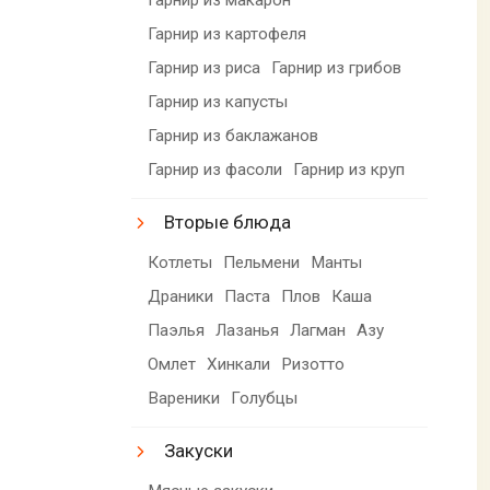
Гарнир из картофеля
Гарнир из риса
Гарнир из грибов
Гарнир из капусты
Гарнир из баклажанов
Гарнир из фасоли
Гарнир из круп
Вторые блюда
Котлеты
Пельмени
Манты
Драники
Паста
Плов
Каша
Паэлья
Лазанья
Лагман
Азу
Омлет
Хинкали
Ризотто
Вареники
Голубцы
Закуски