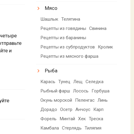
Мясо
Шашлык
Телятина
Рецепты из говядины
Свинина
 четыре
Рецепты из баранины
отправьте
Рецепты из субпродуктов
Кролик
йте и
Рецепты из мясного фарша
Рыба
Карась
Тунец
Лещ
Селедка
Рыбный фарш
Лосось
Горбуша
Окунь морской
Пеленгас
Линь
уйте
Дорадо
Осетр
Анчоус
Карп
Форель
Минтай
Хек
Треска
Камбала
Стерлядь
Тиляпия