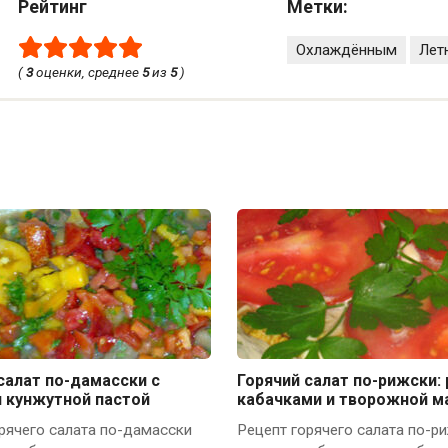
Рейтинг
Метки:
Охлаждённым
Лет
(
3
оценки, среднее
5
из
5
)
салат по-дамасски с
Горячий салат по-рижски: 
и кунжутной пастой
кабачками и творожной м
рячего салата по-дамасски
Рецепт горячего салата по-р