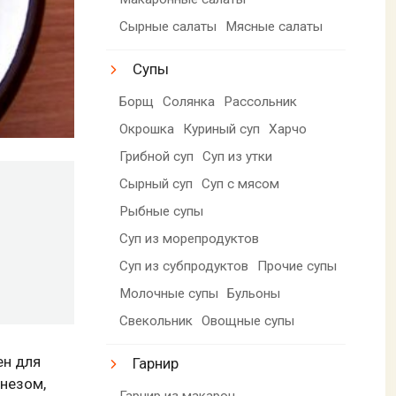
Сырные салаты
Мясные салаты
Супы
Борщ
Солянка
Рассольник
Окрошка
Куриный суп
Харчо
Грибной суп
Суп из утки
Сырный суп
Суп с мясом
Рыбные супы
Суп из морепродуктов
Суп из субпродуктов
Прочие супы
Молочные супы
Бульоны
Свекольник
Овощные супы
ен для
Гарнир
онезом,
Гарнир из макарон