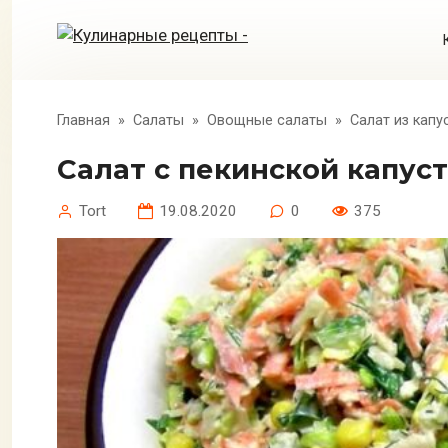
Перейти
к
контенту
Главная
»
Салаты
»
Овощные салаты
»
Салат из капу
Салат с пекинской капус
Tort
19.08.2020
0
375