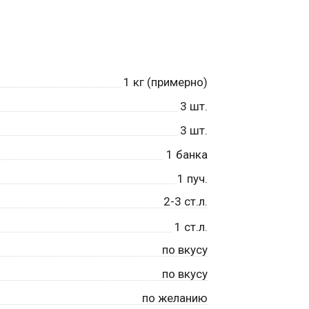
1
кг (примерно)
3
шт.
3
шт.
1
банка
1
пуч.
2-3 ст.л.
1
ст.л.
по вкусу
по вкусу
по желанию