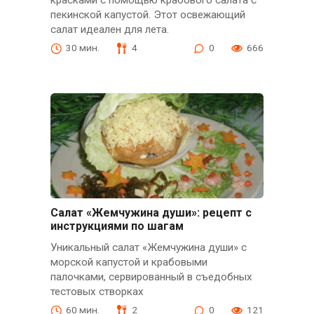
красками с помощью крабового салата с
пекинской капустой. Этот освежающий
салат идеален для лета.
30 мин.
4
0
666
Салат «Жемчужина души»: рецепт с
инструкциями по шагам
Уникальный салат «Жемчужина души» с
морской капустой и крабовыми
палочками, сервированный в съедобных
тестовых створках
60 мин.
2
0
121