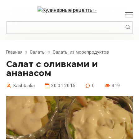
Перейти
к
контенту
Поиск:
Главная
»
Салаты
»
Салаты из морепродуктов
Cалат с оливками и
ананасом
Kashtanka
30.01.2015
0
319