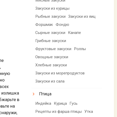
Мясные закуски
Закуски из курицы
Рыбные закуски
Закуски из яиц
Форшмак
Фондю
Сырные закуски
Канапе
Грибные закуски
Фруктовые закуски
Роллы
Овощные закуски
ле
Хлебные закуски
,
Закуски из морепродуктов
анную
чно
Закуски из сала
всех
т излишка
Птица
бжарьте в
Индейка
Курица
Гусь
вьте на
Рецепты из фарша птицы
Утка
снаружи,