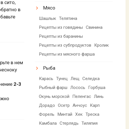
в сито,
Мясо
обратно в
обавьте
Шашлык
Телятина
Рецепты из говядины
Свинина
Рецепты из баранины
Рецепты из субпродуктов
Кролик
Рецепты из мясного фарша
рьте в нем
Рыба
 чесноку
Карась
Тунец
Лещ
Селедка
ечение
2-3
Рыбный фарш
Лосось
Горбуша
Окунь морской
Пеленгас
Линь
ужно
Дорадо
Осетр
Анчоус
Карп
Форель
Минтай
Хек
Треска
Камбала
Стерлядь
Тиляпия