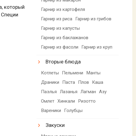
а, который
Гарнир из картофеля
. Специи
Гарнир из риса
Гарнир из грибов
Гарнир из капусты
Гарнир из баклажанов
Гарнир из фасоли
Гарнир из круп
Вторые блюда
Котлеты
Пельмени
Манты
Драники
Паста
Плов
Каша
Паэлья
Лазанья
Лагман
Азу
Омлет
Хинкали
Ризотто
Вареники
Голубцы
Закуски