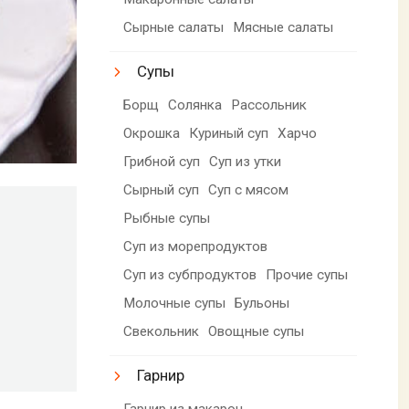
Сырные салаты
Мясные салаты
Супы
Борщ
Солянка
Рассольник
Окрошка
Куриный суп
Харчо
Грибной суп
Суп из утки
Сырный суп
Суп с мясом
Рыбные супы
Суп из морепродуктов
Суп из субпродуктов
Прочие супы
Молочные супы
Бульоны
Свекольник
Овощные супы
Гарнир
Гарнир из макарон