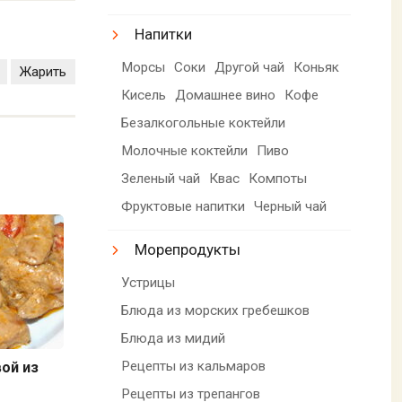
Напитки
Морсы
Соки
Другой чай
Коньяк
Жарить
Кисель
Домашнее вино
Кофе
Безалкогольные коктейли
Молочные коктейли
Пиво
Зеленый чай
Квас
Компоты
Фруктовые напитки
Черный чай
Морепродукты
Устрицы
Блюда из морских гребешков
Блюда из мидий
Рецепты из кальмаров
вой из
Рецепты из трепангов