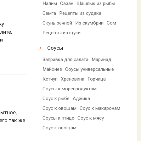
Налим
Сазан
Шашлык из рыбы
Семга
Рецепты из судака
Окунь речной
Из скумбрии
Сом
ху
лите,
Рецепты из щуки
 и
Соусы
Заправка для салата
Маринад
Майонез
Соусы универсальные
Кетчуп
Хреновина
Горчица
Соусы к морепродуктам
Соус к рыбе
Аджика
Соус к овощам
Соус к макаронам
Сытное,
Соусы к птице
Соус к мясу
его так же
Соус к овощам