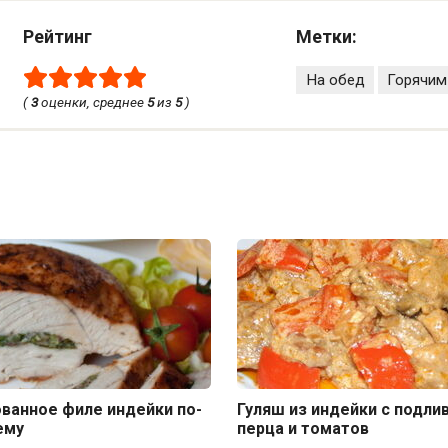
Рейтинг
Метки:
На обед
Горячим
(
3
оценки, среднее
5
из
5
)
ванное филе индейки по-
Гуляш из индейки с подли
ему
перца и томатов