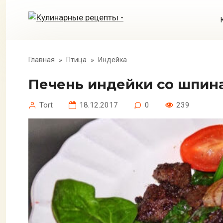
Перейти
к
контенту
Главная
»
Птица
»
Индейка
Печень индейки со шпин
Tort
18.12.2017
0
239