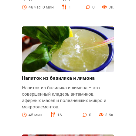
48 час. 0 мин.
1
0
3к.
Напиток из базилика и лимона
Напиток из базилика и лимона – это
совершенный кладезь витаминов,
эфирных масел и полезнейших микро и
макроэлементов.
45 мин.
16
0
3.6к.