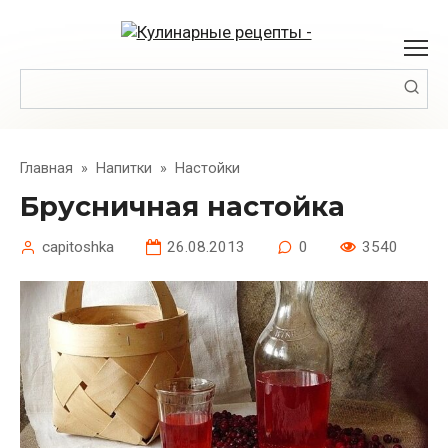
Перейти
к
контенту
Поиск:
Главная
»
Напитки
»
Настойки
Брусничная настойка
capitoshka
26.08.2013
0
3540