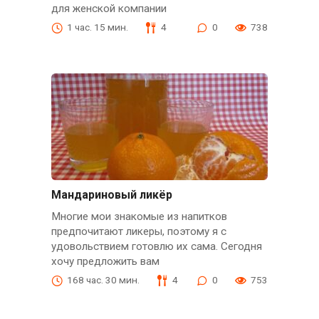
для женской компании
1 час. 15 мин.
4
0
738
Мандариновый ликёр
Многие мои знакомые из напитков
предпочитают ликеры, поэтому я с
удовольствием готовлю их сама. Сегодня
хочу предложить вам
168 час. 30 мин.
4
0
753