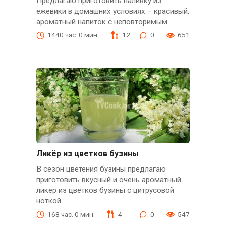
Предлагаю приготовить наливку из
ежевики в домашних условиях – красивый,
ароматный напиток с неповторимым
1440 час. 0 мин.
12
0
651
Ликёр из цветков бузины
В сезон цветения бузины предлагаю
приготовить вкусный и очень ароматный
ликер из цветков бузины с цитрусовой
ноткой.
168 час. 0 мин.
4
0
547