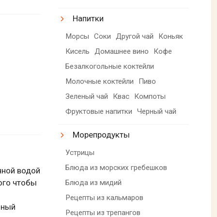
Напитки
Морсы
Соки
Другой чай
Коньяк
Кисель
Домашнее вино
Кофе
Безалкогольные коктейли
Молочные коктейли
Пиво
Зеленый чай
Квас
Компоты
Фруктовые напитки
Черный чай
Морепродукты
Устрицы
Блюда из морских гребешков
чной водой
ого чтобы
Блюда из мидий
Рецепты из кальмаров
нный
Рецепты из трепангов