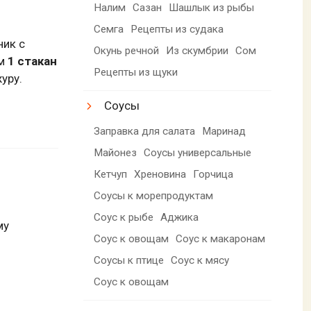
Налим
Сазан
Шашлык из рыбы
Семга
Рецепты из судака
ник с
Окунь речной
Из скумбрии
Сом
ем
1 стакан
Рецепты из щуки
уру.
Соусы
Заправка для салата
Маринад
Майонез
Соусы универсальные
Кетчуп
Хреновина
Горчица
Соусы к морепродуктам
Соус к рыбе
Аджика
му
Соус к овощам
Соус к макаронам
Соусы к птице
Соус к мясу
Соус к овощам