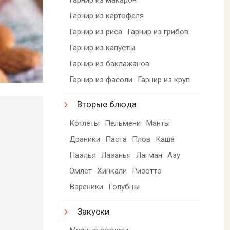
Гарнир из картофеля
Гарнир из риса
Гарнир из грибов
Гарнир из капусты
Гарнир из баклажанов
Гарнир из фасоли
Гарнир из круп
Вторые блюда
Котлеты
Пельмени
Манты
Драники
Паста
Плов
Каша
Паэлья
Лазанья
Лагман
Азу
Омлет
Хинкали
Ризотто
Вареники
Голубцы
Закуски