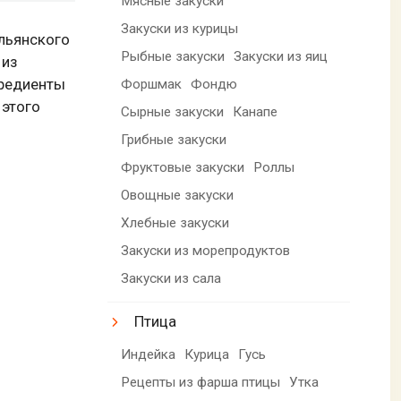
Мясные закуски
Закуски из курицы
альянского
Рыбные закуски
Закуски из яиц
 из
гредиенты
Форшмак
Фондю
 этого
Сырные закуски
Канапе
Грибные закуски
Фруктовые закуски
Роллы
Овощные закуски
Хлебные закуски
Закуски из морепродуктов
Закуски из сала
Птица
Индейка
Курица
Гусь
Рецепты из фарша птицы
Утка