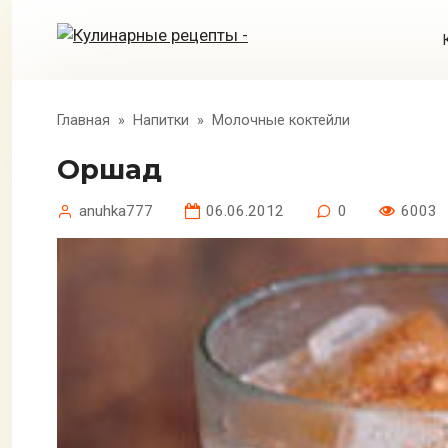
Перейти
к
контенту
Главная
»
Напитки
»
Молочные коктейли
Оршад
anuhka777
06.06.2012
0
6003