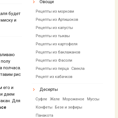
Овощи
Рецепты из моркови
даля будет
Рецепты из Артишоков
 миску и
Рецепты из капусты
Рецепты из тыквы
Рецепты из картофеля
Рецепты из баклажанов
авливаю
Рецепты из Фасоли
 полу
а полчаса.
Рецепты из перца
Свекла
ставим рис
Рецепт из кабачков
м его и
Десерты
 и даем
Суфле
Желе
Мороженое
Муссы
акан. Для
все
Конфеты
Безе и зефиры
Панакота