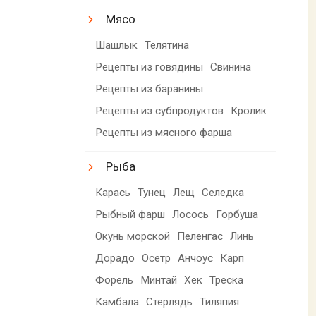
Мясо
Шашлык
Телятина
Рецепты из говядины
Свинина
Рецепты из баранины
Рецепты из субпродуктов
Кролик
Рецепты из мясного фарша
Рыба
Карась
Тунец
Лещ
Селедка
Рыбный фарш
Лосось
Горбуша
Окунь морской
Пеленгас
Линь
Дорадо
Осетр
Анчоус
Карп
Форель
Минтай
Хек
Треска
Камбала
Стерлядь
Тиляпия