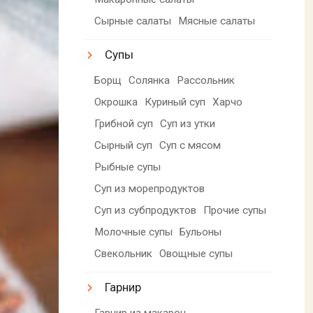
Сырные салаты
Мясные салаты
Супы
Борщ
Солянка
Рассольник
Окрошка
Куриный суп
Харчо
Грибной суп
Суп из утки
Сырный суп
Суп с мясом
Рыбные супы
Суп из морепродуктов
Суп из субпродуктов
Прочие супы
Молочные супы
Бульоны
Свекольник
Овощные супы
Гарнир
Гарнир из макарон