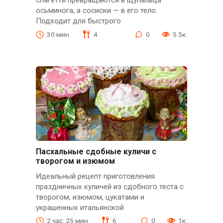
спагетти превращаются в щупальца
осьминога, а сосиски — в его тело.
Подходит для быстрого
30 мин.
4
0
5.5к.
Пасхальные сдобные куличи с
творогом и изюмом
Идеальный рецепт приготовления
праздничных куличей из сдобного теста с
творогом, изюмом, цукатами и
украшенных итальянской
2 час. 25 мин.
6
0
1к.