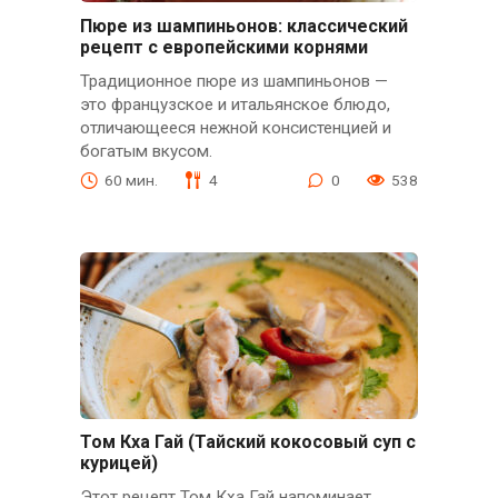
Пюре из шампиньонов: классический
рецепт с европейскими корнями
Традиционное пюре из шампиньонов —
это французское и итальянское блюдо,
отличающееся нежной консистенцией и
богатым вкусом.
60 мин.
4
0
538
Том Кха Гай (Тайский кокосовый суп с
курицей)
Этот рецепт Том Кха Гай напоминает