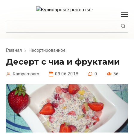
Перейти
к
контенту
Поиск:
Главная
»
Несортированное
Десерт с чиа и фруктами
Rampampam
09.06.2018
0
56